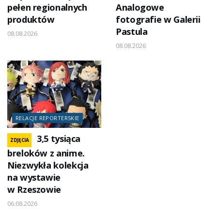
pełen regionalnych
Analogowe
produktów
fotografie w Galerii
Pastula
08.08.2026
08.08.2026
RELACJE REPORTERSKIE
3,5 tysiąca
ZDJĘCIA
breloków z anime.
Niezwykła kolekcja
na wystawie
w Rzeszowie
06.08.2026