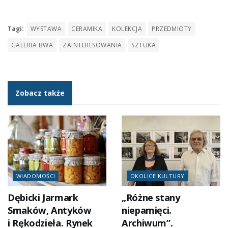
Tagi:
WYSTAWA
CERAMIKA
KOLEKCJA
PRZEDMIOTY
GALERIA BWA
ZAINTERESOWANIA
SZTUKA
Zobacz także
WIADOMOŚCI
OKOLICE KULTURY
Dębicki Jarmark
„Różne stany
Smaków, Antyków
niepamięci.
i Rękodzieła. Rynek
Archiwum”.