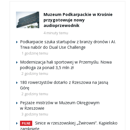
Muzeum Podkarpackie w Krośnie
przygotowuje nowy
audioprzewodnik
4 minuty temu
Podkarpacie szuka startupów z branży dronów i AI.
Trwa nabór do Dual Use Challenge
1 godzinę temu
Modernizacja hali sportowej w Przemyślu. Nowa
podłoga za ponad 3,5 mln zł
2 godziny temu
180 rowerzystów dotarło z Rzeszowa na Jasną
Górę
2 godziny temu
Pejzaże mistrzów w Muzeum Okręgowym
w Rzeszowie
3 godziny temu
Sinice w rzeszowskiej „Żwirowni”. Kąpielisko
PILNE
zamknięte