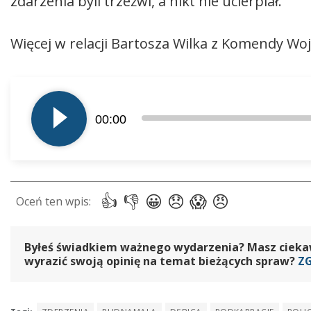
zdarzenia byli trzeźwi, a nikt nie ucierpiał.
Więcej w relacji Bartosza Wilka z Komendy Woj
Odtwarzacz
plików
00:00
dźwiękowych
Byłeś świadkiem ważnego wydarzenia? Masz ciekawy
wyrazić swoją opinię na temat bieżących spraw?
Z