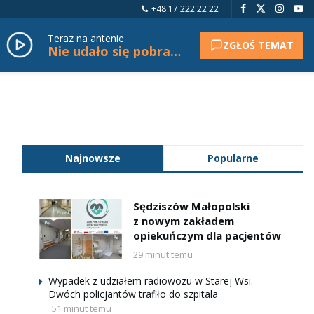
+48 17 222 22 22
Teraz na antenie
ZGŁOŚ TEMAT
Nie udało się pobrać tytułu.
Najnowsze
Popularne
Sędziszów Małopolski
z nowym zakładem
opiekuńczym dla pacjentów
29 minut temu
Wypadek z udziałem radiowozu w Starej Wsi.
Dwóch policjantów trafiło do szpitala
51 minut temu