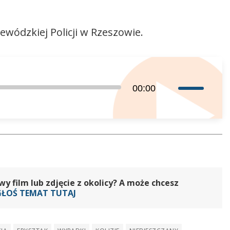
ewódzkiej Policji w Rzeszowie.
Używaj
00:00
strzałek
do
góry
oraz
do
dołu
aby
 film lub zdjęcie z okolicy? A może chcesz
zwiększyć
GŁOŚ TEMAT TUTAJ
lub
zmniejszyć