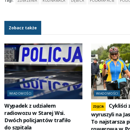
Tagi:
ZDERZENIA
RUDNAMALA
DĘBICA
PODKARPACIE
POLI
Zobacz także
WIADOMOŚCI
WIADOMOŚCI
Wypadek z udziałem
Cykliści
ZDJĘCIA
radiowozu w Starej Wsi.
wyruszyli na Ja
Dwóch policjantów trafiło
To najstarsza 
do szpitala
rowerowa w Po