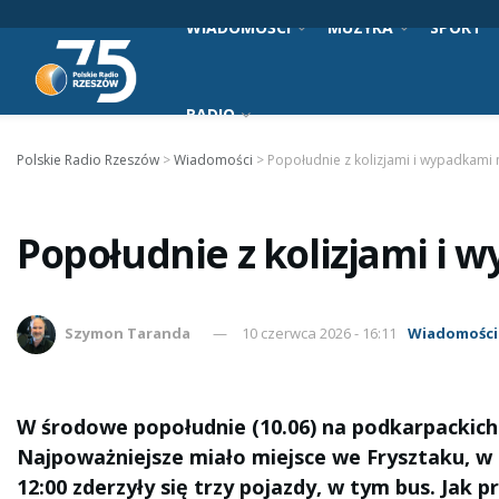
WIADOMOŚCI
MUZYKA
SPORT
RADIO
Polskie Radio Rzeszów
>
Wiadomości
>
Popołudnie z kolizjami i wypadkami
Popołudnie z kolizjami i
Szymon Taranda
10 czerwca 2026 - 16:11
Wiadomości
W środowe popołudnie (10.06) na podkarpackich
Najpoważniejsze miało miejsce we Frysztaku, w 
12:00 zderzyły się trzy pojazdy, w tym bus. Jak p