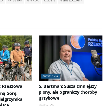
CJA
FRYSZTAK
WYPADKI
KOLIZJE
NIEBIESZCZANY
głośność.
GOŚĆ DNIA
 z Rzeszowa
S. Bartman: Susza zmniejszy
plony, ale ograniczy choroby
sną Górę.
grzybowe
pielgrzymka
lsce
07.08.2026