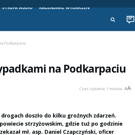
STREFA AUDIO
KALENDARZ WYDARZEŃ
 na Podkarpaciu
 wypadkami na Podkarpaciu
A
Czas czytania: 1 minuta
A
 drogach doszło do kilku groźnych zdarzeń.
powiecie strzyżowskim, gdzie tuż po godzinie
rzekazał mł. asp. Daniel Czapczyński, oficer