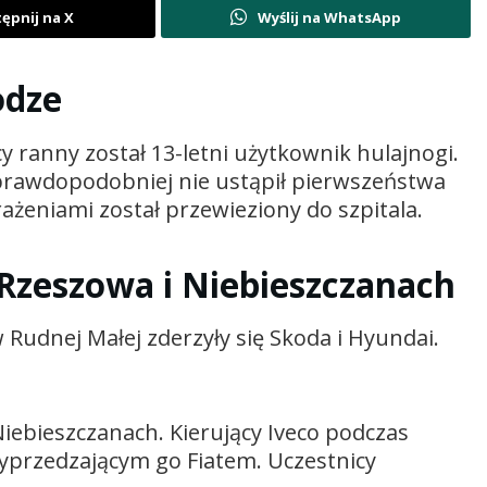
ępnij na X
Wyślij na WhatsApp
odze
y ranny został 13-letni użytkownik hulajnogi.
najprawdopodobniej nie ustąpił pierwszeństwa
żeniami został przewieziony do szpitala.
 Rzeszowa i Niebieszczanach
 Rudnej Małej zderzyły się Skoda i Hyundai.
 Niebieszczanach. Kierujący Iveco podczas
yprzedzającym go Fiatem. Uczestnicy