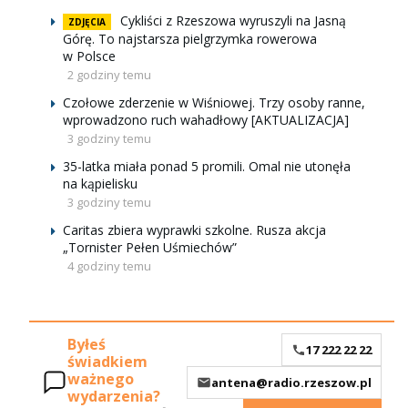
Cykliści z Rzeszowa wyruszyli na Jasną
ZDJĘCIA
Górę. To najstarsza pielgrzymka rowerowa
w Polsce
2 godziny temu
Czołowe zderzenie w Wiśniowej. Trzy osoby ranne,
wprowadzono ruch wahadłowy [AKTUALIZACJA]
3 godziny temu
35-latka miała ponad 5 promili. Omal nie utonęła
na kąpielisku
3 godziny temu
Caritas zbiera wyprawki szkolne. Rusza akcja
„Tornister Pełen Uśmiechów”
4 godziny temu
Byłeś
17 222 22 22
świadkiem
ważnego
antena@radio.rzeszow.pl
wydarzenia?