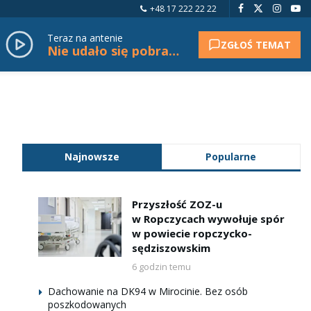
+48 17 222 22 22
Teraz na antenie
ZGŁOŚ TEMAT
Nie udało się pobrać tytułu.
Najnowsze
Popularne
Przyszłość ZOZ-u
w Ropczycach wywołuje spór
w powiecie ropczycko-
sędziszowskim
6 godzin temu
Dachowanie na DK94 w Mirocinie. Bez osób
poszkodowanych