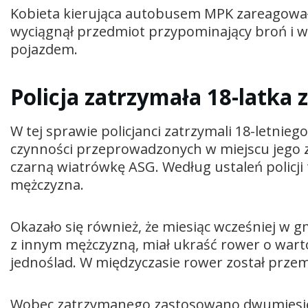
Kobieta kierująca autobusem MPK zareagow
wyciągnął przedmiot przypominający broń i wy
pojazdem.
Policja zatrzymała 18-latka
W tej sprawie policjanci zatrzymali 18-letni
czynności przeprowadzonych w miejscu jego z
czarną wiatrówkę ASG. Według ustaleń policji
mężczyzna.
Okazało się również, że miesiąc wcześniej w 
z innym mężczyzną, miał ukraść rower o wartoś
jednoślad. W międzyczasie rower został prze
Wobec zatrzymanego zastosowano dwumiesięcz