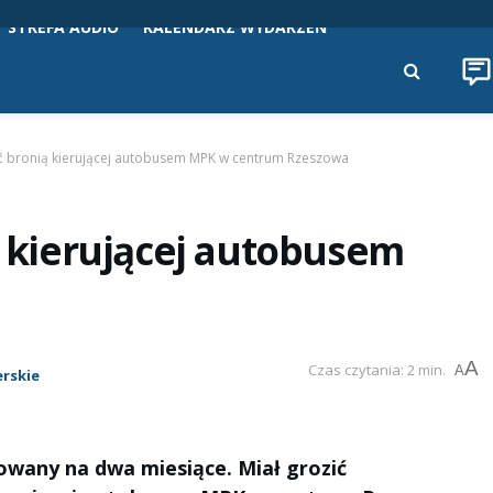
STREFA AUDIO
KALENDARZ WYDARZEŃ
zić bronią kierującej autobusem MPK w centrum Rzeszowa
ią kierującej autobusem
A
Czas czytania: 2 min.
A
erskie
owany na dwa miesiące. Miał grozić