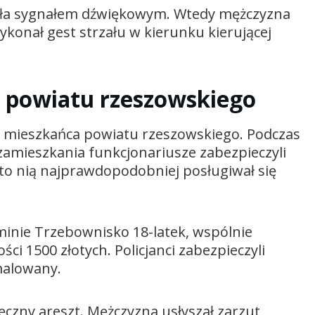
ała sygnałem dźwiękowym. Wtedy mężczyzna
konał gest strzału w kierunku kierującej
 z powiatu rzeszowskiego
ego mieszkańca powiatu rzeszowskiego. Podczas
amieszkania funkcjonariusze zabezpieczyli
 to nią najprawdopodobniej posługiwał się
gminie Trzebownisko 18-latek, wspólnie
ci 1500 złotych. Policjanci zabezpieczyli
malowany.
ny areszt. Mężczyzna usłyszał zarzut