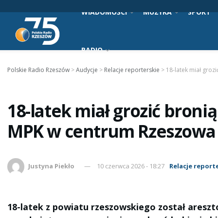
WIADOMOŚCI
MUZYKA
SPORT
RADIO
Polskie Radio Rzeszów
>
Audycje
>
Relacje reporterskie
>
18-latek miał gro
18-latek miał grozić bron
MPK w centrum Rzeszowa
Justyna Piekło
10 czerwca 2026 - 18:27
Relacje report
18-latek z powiatu rzeszowskiego został areszt