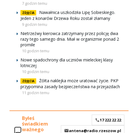
7 godzin temu
Nawałnica uszkodziła Lipę Sobieskiego.
ZDJĘCIA
Jeden z konarów Drzewa Roku został złamany
9 godzin temu
Nietrzeźwy kierowca zatrzymany przez policję dwa
razy tego samego dnia. Miał w organizmie ponad 2
promile
10 godzin temu
Nowe spadochrony dla uczniów mieleckiej klasy
lotniczej
10 godzin temu
Żółta naklejka może uratować życie. PKP
ZDJĘCIA
przypomina zasady bezpieczeństwa na przejazdach
11 godzin temu
Byłeś
17 222 22 22
świadkiem
ważnego
antena@radio.rzeszow.pl