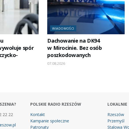
WIADOMOŚCI
-u
Dachowanie na DK94
wywołuje spór
w Mirocinie. Bez osób
czycko-
poszkodowanych
07.08.2026
SZENIA?
POLSKIE RADIO RZESZÓW
LOKALNIE
2 22 22
Kontakt
Rzeszów
Kampanie społeczne
Przemyśl
eszow.pl
Patronaty
Stalowa Wo