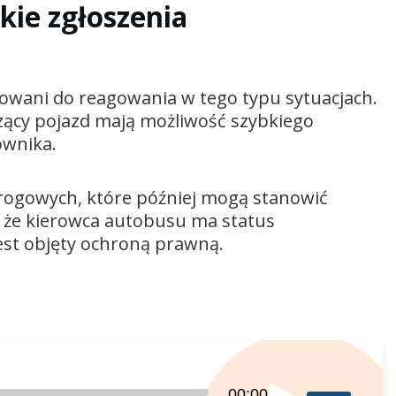
kie zgłoszenia
towani do reagowania w tego typu sytuacjach.
zący pojazd mają możliwość szybkiego
ownika.
drogowych, które później mogą stanowić
 że kierowca autobusu ma status
jest objęty ochroną prawną.
Używaj
00:00