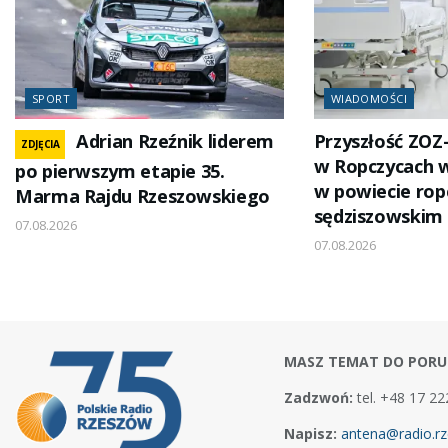
SPORT
WIADOMOŚCI
Adrian Rzeźnik liderem
Przyszłość ZOZ
ZDJĘCIA
w Ropczycach 
po pierwszym etapie 35.
w powiecie rop
Marma Rajdu Rzeszowskiego
sędziszowskim
07.08.2026
07.08.2026
MASZ TEMAT DO PORU
Zadzwoń:
tel. +48 17 22
Napisz:
antena@radio.rz