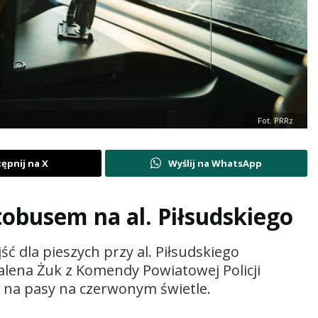
Fot. PRRz
ępnij na X
Wyślij na WhatsApp
obusem na al. Piłsudskiego
ć dla pieszych przy al. Piłsudskiego
lena Żuk z Komendy Powiatowej Policji
 na pasy na czerwonym świetle.