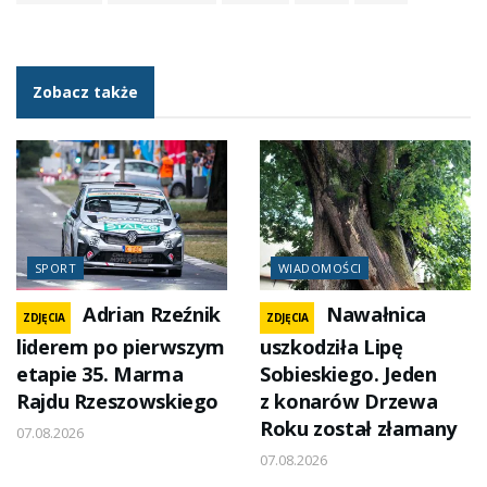
Zobacz także
SPORT
WIADOMOŚCI
Adrian Rzeźnik
Nawałnica
ZDJĘCIA
ZDJĘCIA
liderem po pierwszym
uszkodziła Lipę
etapie 35. Marma
Sobieskiego. Jeden
Rajdu Rzeszowskiego
z konarów Drzewa
Roku został złamany
07.08.2026
07.08.2026