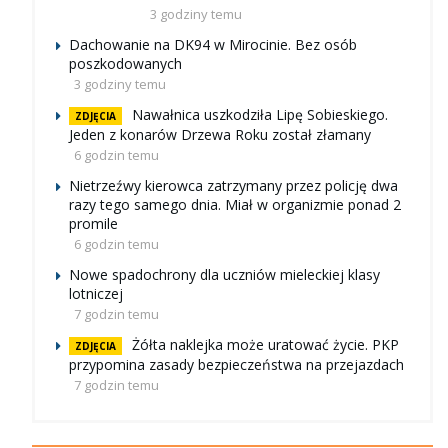
3 godziny temu
Dachowanie na DK94 w Mirocinie. Bez osób
poszkodowanych
3 godziny temu
Nawałnica uszkodziła Lipę Sobieskiego.
ZDJĘCIA
Jeden z konarów Drzewa Roku został złamany
6 godzin temu
Nietrzeźwy kierowca zatrzymany przez policję dwa
razy tego samego dnia. Miał w organizmie ponad 2
promile
6 godzin temu
Nowe spadochrony dla uczniów mieleckiej klasy
lotniczej
7 godzin temu
Żółta naklejka może uratować życie. PKP
ZDJĘCIA
przypomina zasady bezpieczeństwa na przejazdach
7 godzin temu