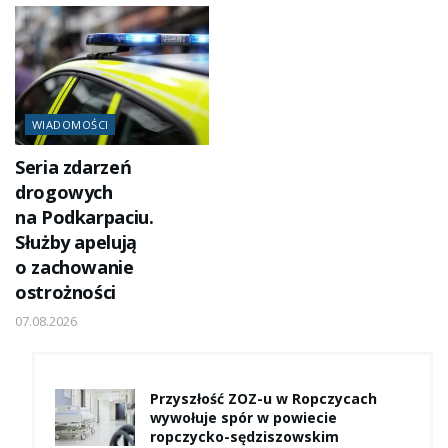
WIADOMOŚCI
Seria zdarzeń
drogowych
na Podkarpaciu.
Służby apelują
o zachowanie
ostrożności
07.08.2026
Przyszłość ZOZ-u w Ropczycach
wywołuje spór w powiecie
ropczycko-sędziszowskim