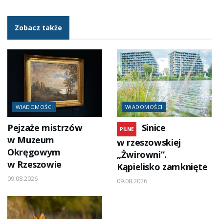
Zobacz także
WIADOMOŚCI
WIADOMOŚCI
Pejzaże mistrzów
Sinice
PILNE
w Muzeum
w rzeszowskiej
Okręgowym
„Żwirowni”.
w Rzeszowie
Kąpielisko zamknięte
09.08.2026
09.08.2026