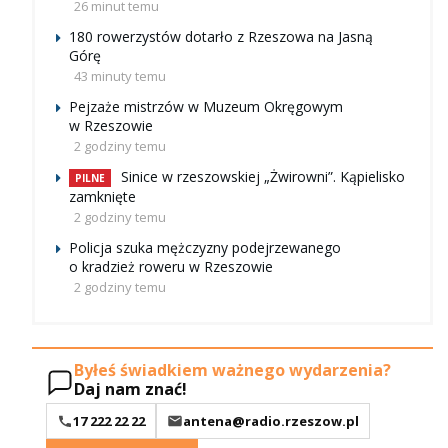
26 minut temu
180 rowerzystów dotarło z Rzeszowa na Jasną
Górę
43 minuty temu
Pejzaże mistrzów w Muzeum Okręgowym
w Rzeszowie
2 godziny temu
Sinice w rzeszowskiej „Żwirowni”. Kąpielisko
PILNE
zamknięte
2 godziny temu
Policja szuka mężczyzny podejrzewanego
o kradzież roweru w Rzeszowie
2 godziny temu
Byłeś świadkiem ważnego wydarzenia?
Daj nam znać!
17 222 22 22
antena@radio.rzeszow.pl