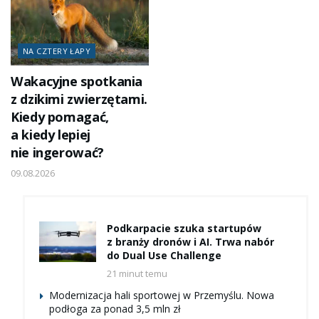
NA CZTERY ŁAPY
Wakacyjne spotkania
z dzikimi zwierzętami.
Kiedy pomagać,
a kiedy lepiej
nie ingerować?
09.08.2026
Podkarpacie szuka startupów
z branży dronów i AI. Trwa nabór
do Dual Use Challenge
21 minut temu
Modernizacja hali sportowej w Przemyślu. Nowa
podłoga za ponad 3,5 mln zł