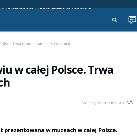
STREFA AUDIO
KALENDARZ WYDARZEŃ
Polsce. Trwa remont Kamienicy Orsettich
u w całej Polsce. Trwa
ch
A
Czas czytania: 1 minuta
A
t prezentowana w muzeach w całej Polsce.