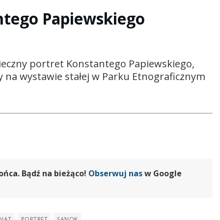
ntego Papiewskiego
ieczny portret Konstantego Papiewskiego,
na wystawie stałej w Parku Etnograficznym
ońca. Bądź na bieżąco!
Obserwuj nas
w Google
NAT
PORTRET
SANOK