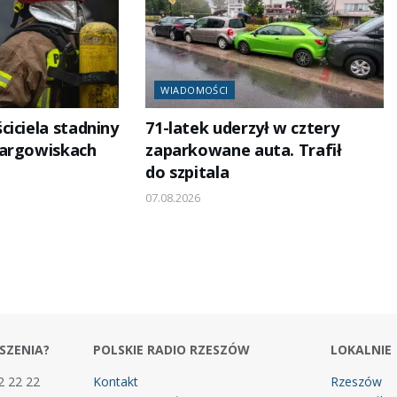
WIADOMOŚCI
iciela stadniny
71-latek uderzył w cztery
Targowiskach
zaparkowane auta. Trafił
do szpitala
07.08.2026
SZENIA?
POLSKIE RADIO RZESZÓW
LOKALNIE
2 22 22
Kontakt
Rzeszów