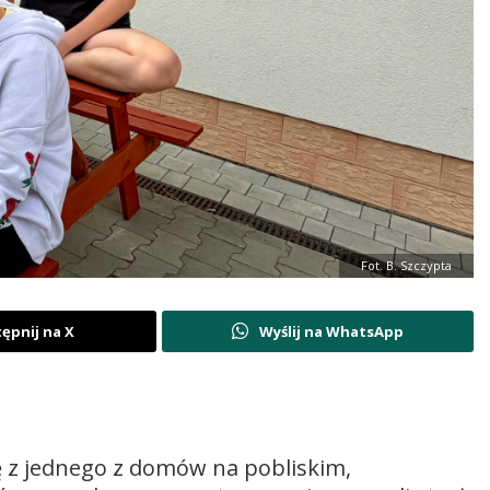
Fot. B. Szczypta
ępnij na X
Wyślij na WhatsApp
ę z jednego z domów na pobliskim,