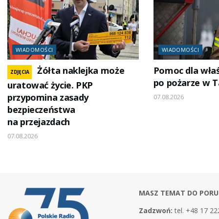
WIADOMOŚCI
WIADOMOŚCI
Żółta naklejka może
Pomoc dla właśc
ZDJĘCIA
po pożarze w 
uratować życie. PKP
przypomina zasady
07.08.2026
bezpieczeństwa
na przejazdach
07.08.2026
MASZ TEMAT DO PORU
Zadzwoń:
tel. +48 17 22