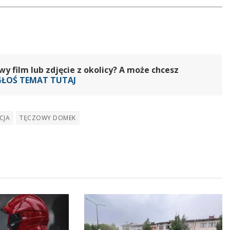
oraz
do
dołu
aby
zwiększyć
 film lub zdjęcie z okolicy? A może chcesz
lub
GŁOŚ TEMAT TUTAJ
zmniejszyć
głośność.
CJA
TĘCZOWY DOMEK