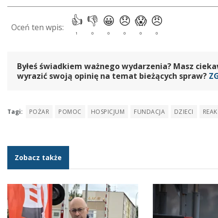
Byłeś świadkiem ważnego wydarzenia? Masz ciekawy
wyrazić swoją opinię na temat bieżących spraw?
Z
Tagi:
POŻAR
POMOC
HOSPICJUM
FUNDACJA
DZIECI
REAK
Zobacz także