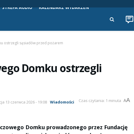
STREFA AUDIO
KALENDARZ WYDARZEŃ
u ostrzegli sąsiadów przed pożarem
ego Domku ostrzegli
A
Czas czytania: 1 minuta
A
cja 13 czerwca 2026 - 19:08
Wiadomości
 Tęczowego Domku prowadzonego przez Fundację