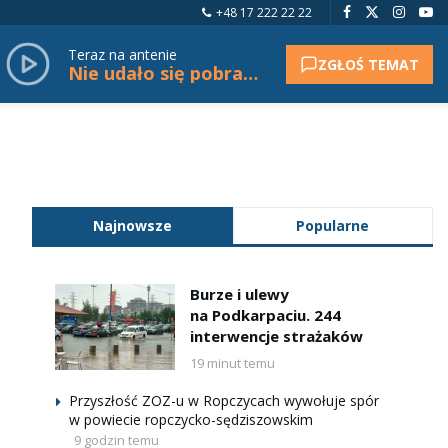
+48 17 222 22 22
Teraz na antenie
ZGŁOŚ TEMAT
Nie udało się pobrać tytułu.
Najnowsze
Popularne
Burze i ulewy
na Podkarpaciu. 244
interwencje strażaków
19 minut temu
Przyszłość ZOZ-u w Ropczycach wywołuje spór
w powiecie ropczycko-sędziszowskim
9 godzin temu