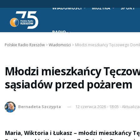
WIADOMOŚCI
MUZYKA
SPORT
RADIO
Polskie Radio Rzeszów
>
Wiadomości
>
Młodzi mieszkańcy Tęczowego Domk
Młodzi mieszkańcy Tęczow
sąsiadów przed pożarem
Bernadeta Szczypta
12 czerwca 2026 - 18:05 - Aktualiza
Maria, Wiktoria i Łukasz – młodzi mieszkańcy