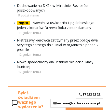
Dachowanie na DK94 w Mirocinie. Bez osób
poszkodowanych
9 godzin temu
Nawałnica uszkodziła Lipę Sobieskiego.
ZDJĘCIA
Jeden z konarów Drzewa Roku został złamany
11 godzin temu
Nietrzeźwy kierowca zatrzymany przez policję dwa
razy tego samego dnia. Miał w organizmie ponad 2
promile
12 godzin temu
Nowe spadochrony dla uczniów mieleckiej klasy
lotniczej
12 godzin temu
Byłeś
17 222 22 22
świadkiem
ważnego
antena@radio.rzeszow.pl
wydarzenia?