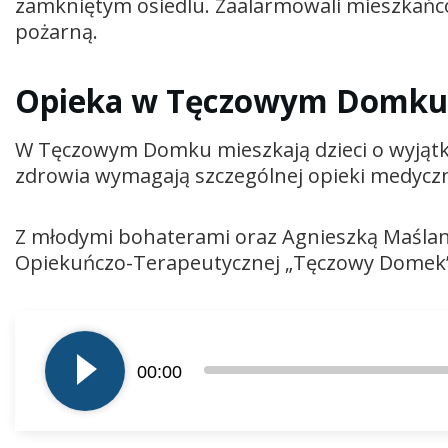
zamkniętym osiedlu. Zaalarmowali mieszkańc
pożarną.
Opieka w Tęczowym Domku
W Tęczowym Domku mieszkają dzieci o wyjątk
zdrowia wymagają szczególnej opieki medycznej
Z młodymi bohaterami oraz Agnieszką Maślank
Opiekuńczo-Terapeutycznej „Tęczowy Domek”
Odtwarzacz
plików
00:00
dźwiękowych