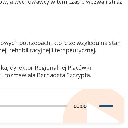
ów, a wychowawcy w tym czasie wezwali straż
owych potrzebach, które ze względu na stan
, rehabilitacyjnej i terapeutycznej.
ą, dyrektor Regionalnej Placówki
, rozmawiała Bernadeta Szczypta.
Używaj
00:00
strzałek
do
góry