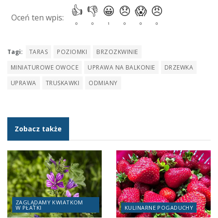
Tagi:
TARAS
POZIOMKI
BRZOZKWINIE
MINIATUROWE OWOCE
UPRAWA NA BALKONIE
DRZEWKA
UPRAWA
TRUSKAWKI
ODMIANY
Zobacz także
ZAGLĄDAMY KWIATKOM
W PŁATKI
KULINARNE POGADUCHY