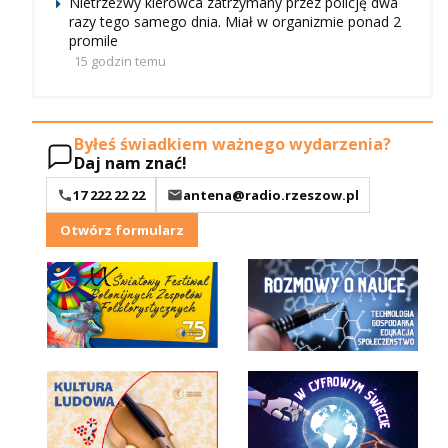
Nietrzeźwy kierowca zatrzymany przez policję dwa
razy tego samego dnia. Miał w organizmie ponad 2
promile
15 godzin temu
Byłeś świadkiem ważnego wydarzenia?
Daj nam znać!
17 222 22 22
antena@radio.rzeszow.pl
Otwórz formularz