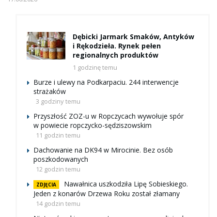
Dębicki Jarmark Smaków, Antyków
i Rękodzieła. Rynek pełen
regionalnych produktów
1 godzinę temu
Burze i ulewy na Podkarpaciu. 244 interwencje
strażaków
3 godziny temu
Przyszłość ZOZ-u w Ropczycach wywołuje spór
w powiecie ropczycko-sędziszowskim
11 godzin temu
Dachowanie na DK94 w Mirocinie. Bez osób
poszkodowanych
12 godzin temu
Nawałnica uszkodziła Lipę Sobieskiego.
ZDJĘCIA
Jeden z konarów Drzewa Roku został złamany
14 godzin temu