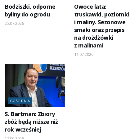
Bodziszki, odporne
Owoce lata:
byliny do ogrodu
truskawki, poziomki
i maliny. Sezonowe
25.07.2026
smaki oraz przepis
na drożdżówki
z malinami
11.07.2026
GOŚĆ DNIA
S. Bartman: Zbiory
zbóż będą niższe niż
rok wcześniej
17.06.2026