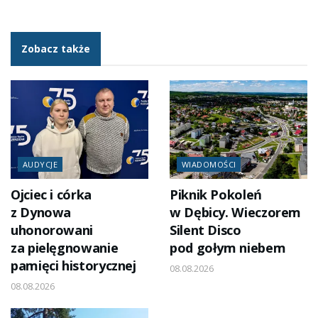
Zobacz także
AUDYCJE
WIADOMOŚCI
Ojciec i córka
Piknik Pokoleń
z Dynowa
w Dębicy. Wieczorem
uhonorowani
Silent Disco
za pielęgnowanie
pod gołym niebem
pamięci historycznej
08.08.2026
08.08.2026