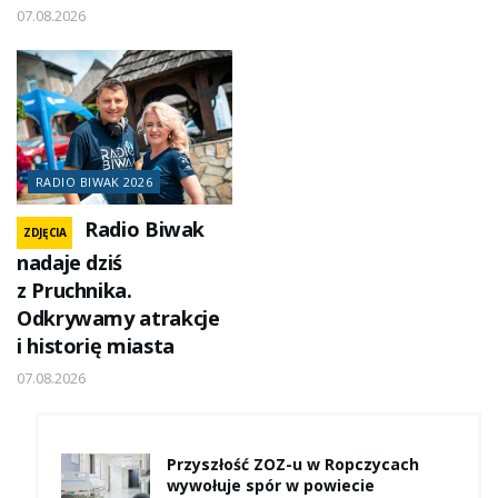
07.08.2026
RADIO BIWAK 2026
Radio Biwak
ZDJĘCIA
nadaje dziś
z Pruchnika.
Odkrywamy atrakcje
i historię miasta
07.08.2026
Przyszłość ZOZ-u w Ropczycach
wywołuje spór w powiecie