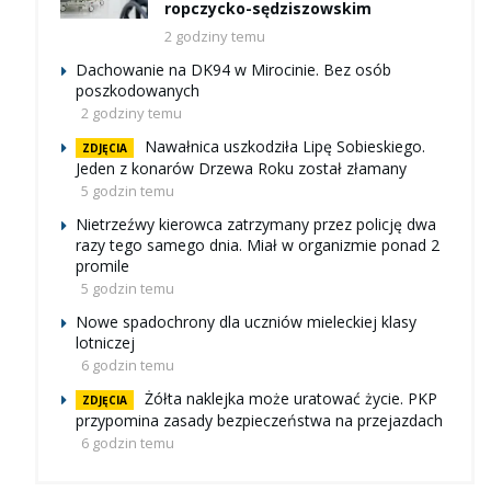
ropczycko-sędziszowskim
2 godziny temu
Dachowanie na DK94 w Mirocinie. Bez osób
poszkodowanych
2 godziny temu
Nawałnica uszkodziła Lipę Sobieskiego.
ZDJĘCIA
Jeden z konarów Drzewa Roku został złamany
5 godzin temu
Nietrzeźwy kierowca zatrzymany przez policję dwa
razy tego samego dnia. Miał w organizmie ponad 2
promile
5 godzin temu
Nowe spadochrony dla uczniów mieleckiej klasy
lotniczej
6 godzin temu
Żółta naklejka może uratować życie. PKP
ZDJĘCIA
przypomina zasady bezpieczeństwa na przejazdach
6 godzin temu