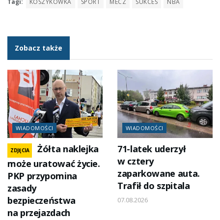
Tagi:
KOSZYKÓWKA
SPORT
MECZ
SUKCES
NBA
Zobacz także
WIADOMOŚCI
WIADOMOŚCI
Żółta naklejka
71-latek uderzył
ZDJĘCIA
w cztery
może uratować życie.
zaparkowane auta.
PKP przypomina
Trafił do szpitala
zasady
bezpieczeństwa
07.08.2026
na przejazdach