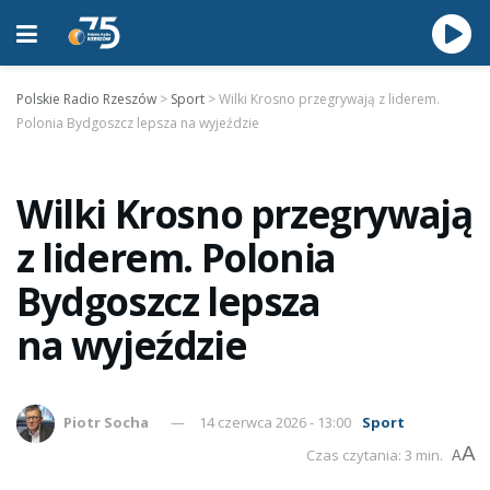
Polskie Radio Rzeszów
>
Sport
>
Wilki Krosno przegrywają z liderem.
Polonia Bydgoszcz lepsza na wyjeździe
Wilki Krosno przegrywają
z liderem. Polonia
Bydgoszcz lepsza
na wyjeździe
Piotr Socha
14 czerwca 2026 - 13:00
Sport
A
Czas czytania: 3 min.
A