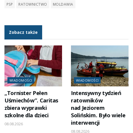
PSP
RATOWNICTWO
MOLDAWIA
Zobacz także
WIADOMOŚCI
WIADOMOŚCI
„Tornister Pełen
Intensywny tydzień
Uśmiechów”. Caritas
ratowników
zbiera wyprawki
nad Jeziorem
szkolne dla dzieci
Solińskim. Było wiele
interwencji
08.08.2026
08.08.2026