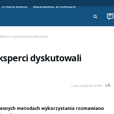
STREFA AUDIO
KALENDARZ WYDARZEŃ
 Eksperci dyskutowali w Wiśniowej
Eksperci dyskutowali
A
Czas czytania: 2 min.
A
czesnych metodach wykorzystania rozmawiano