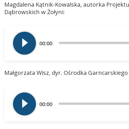
Magdalena Kątnik-Kowalska, autorka Projektu 
Dąbrowskich w Żołyni:
Odtwarzacz
plików
00:00
dźwiękowych
Małgorzata Wisz, dyr. Ośrodka Garncarskiego
Odtwarzacz
plików
00:00
dźwiękowych