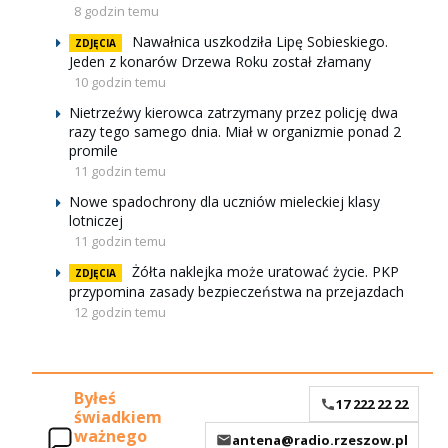
8 godzin temu
Nawałnica uszkodziła Lipę Sobieskiego.
ZDJĘCIA
Jeden z konarów Drzewa Roku został złamany
10 godzin temu
Nietrzeźwy kierowca zatrzymany przez policję dwa
razy tego samego dnia. Miał w organizmie ponad 2
promile
11 godzin temu
Nowe spadochrony dla uczniów mieleckiej klasy
lotniczej
11 godzin temu
Żółta naklejka może uratować życie. PKP
ZDJĘCIA
przypomina zasady bezpieczeństwa na przejazdach
12 godzin temu
Byłeś
17 222 22 22
świadkiem
ważnego
antena@radio.rzeszow.pl