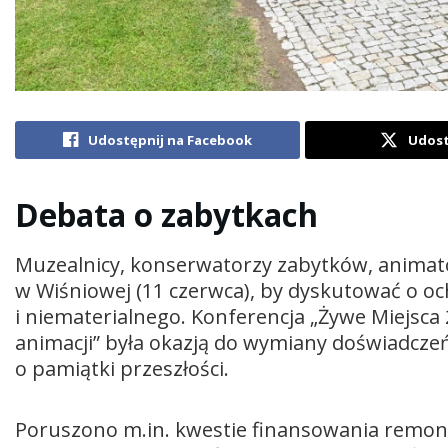
Udostępnij na Facebook
Udost
Debata o zabytkach
Muzealnicy, konserwatorzy zabytków, animato
w Wiśniowej (11 czerwca), by dyskutować o oc
i niematerialnego. Konferencja „Żywe Miejsca
animacji” była okazją do wymiany doświadczeń
o pamiątki przeszłości.
Poruszono m.in. kwestie finansowania remont