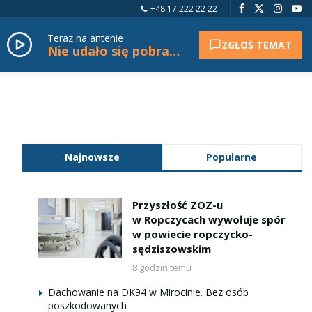
+48 17 222 22 22
Teraz na antenie
ZGŁOŚ TEMAT
Nie udało się pobrać tytułu.
Najnowsze
Popularne
Przyszłość ZOZ-u
w Ropczycach wywołuje spór
w powiecie ropczycko-
sędziszowskim
8 godzin temu
Dachowanie na DK94 w Mirocinie. Bez osób
poszkodowanych