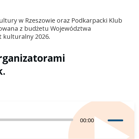
ltury w Rzeszowie oraz Podkarpacki Klub
nsowana z budżetu Województwa
kulturalny 2026.
rganizatorami
k.
Używaj
00:00
strzałek
do