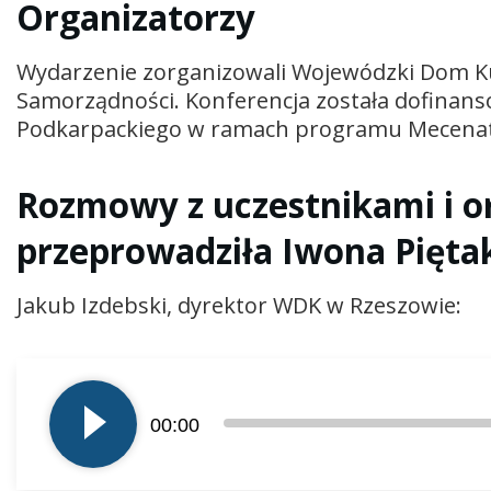
Organizatorzy
Wydarzenie zorganizowali Wojewódzki Dom Ku
Samorządności. Konferencja została dofina
Podkarpackiego w ramach programu Mecenat 
Rozmowy z uczestnikami i o
przeprowadziła Iwona Pięta
Jakub Izdebski, dyrektor WDK w Rzeszowie:
Odtwarzacz
plików
00:00
dźwiękowych