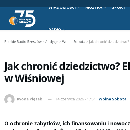
WIADOMOŚCI
MUZYKA
SPORT
RADIO
Polskie Radio Rzeszów
>
Audycje
>
Wolna Sobota
>
Jak chronić dziedzictwo?
Jak chronić dziedzictwo? 
w Wiśniowej
Iwona Piętak
14 czerwca 2026 - 17:51
Wolna Sobota
O ochronie zabytków, ich finansowaniu i nowo