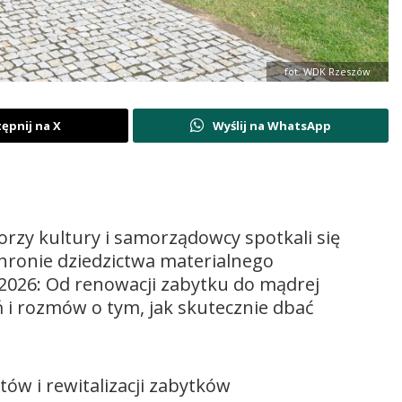
fot. WDK Rzeszów
ępnij na X
Wyślij na WhatsApp
rzy kultury i samorządowcy spotkali się
hronie dziedzictwa materialnego
 2026: Od renowacji zabytku do mądrej
 i rozmów o tym, jak skutecznie dbać
ów i rewitalizacji zabytków