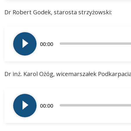
Dr Robert Godek, starosta strzyżowski:
Odtwarzacz
plików
00:00
dźwiękowych
Dr inż. Karol Ożóg, wicemarszałek Podkarpacia
Odtwarzacz
plików
00:00
dźwiękowych