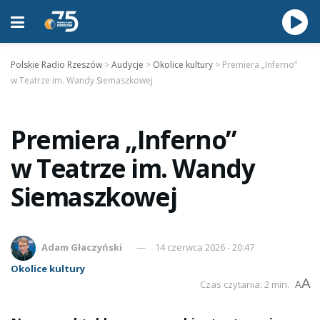
Polskie Radio Rzeszów
>
Audycje
>
Okolice kultury
>
Premiera „Inferno”
w Teatrze im. Wandy Siemaszkowej
Premiera „Inferno”
w Teatrze im. Wandy
Siemaszkowej
Adam Głaczyński
14 czerwca 2026 - 20:47
Okolice kultury
A
Czas czytania: 2 min.
A