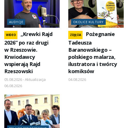
AUDYCJE
OKOLICE KULTURY
„Krewki Rajd
Pożegnanie
WIDEO
ZDJĘCIA
2026” po raz drugi
Tadeusza
w Rzeszowie.
Baranowskiego –
Krwiodawcy
polskiego malarza,
wspierają Rajd
ilustratora i twórcy
Rzeszowski
komiksów
05.08.2026 - Aktualizacja
04.08.2026
06.08.2026