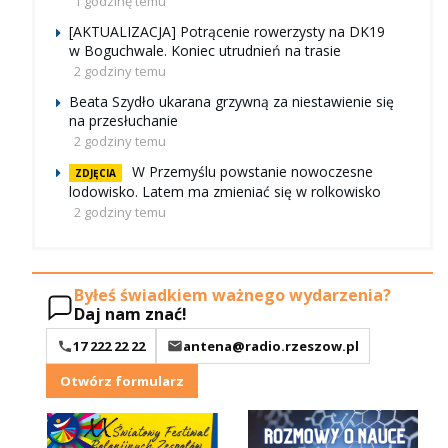
1 godzinę temu
[AKTUALIZACJA] Potrącenie rowerzysty na DK19
w Boguchwale. Koniec utrudnień na trasie
2 godziny temu
Beata Szydło ukarana grzywną za niestawienie się
na przesłuchanie
2 godziny temu
W Przemyślu powstanie nowoczesne
ZDJĘCIA
lodowisko. Latem ma zmieniać się w rolkowisko
2 godziny temu
Byłeś świadkiem ważnego wydarzenia?
Daj nam znać!
17 222 22 22
antena@radio.rzeszow.pl
Otwórz formularz