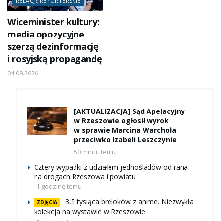
RELACJE REPORTERSKIE
Wiceminister kultury:
media opozycyjne
szerzą dezinformację
i rosyjską propagandę
04.08.2026
[AKTUALIZACJA] Sąd Apelacyjny
w Rzeszowie ogłosił wyrok
w sprawie Marcina Warchoła
przeciwko Izabeli Leszczynie
50 minut temu
Cztery wypadki z udziałem jednośladów od rana
na drogach Rzeszowa i powiatu
1 godzinę temu
3,5 tysiąca breloków z anime. Niezwykła
ZDJĘCIA
kolekcja na wystawie w Rzeszowie