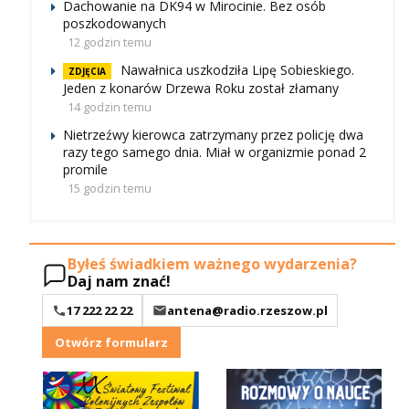
Dachowanie na DK94 w Mirocinie. Bez osób
poszkodowanych
12 godzin temu
Nawałnica uszkodziła Lipę Sobieskiego.
ZDJĘCIA
Jeden z konarów Drzewa Roku został złamany
14 godzin temu
Nietrzeźwy kierowca zatrzymany przez policję dwa
razy tego samego dnia. Miał w organizmie ponad 2
promile
15 godzin temu
Byłeś świadkiem ważnego wydarzenia?
Daj nam znać!
17 222 22 22
antena@radio.rzeszow.pl
Otwórz formularz