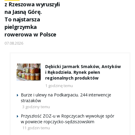
z Rzeszowa wyruszyli
na Jasną Górę.
To najstarsza
pielgrzymka
rowerowa w Polsce
07.08.2026
Dębicki Jarmark Smaków, Antyków
i Rękodzieła. Rynek pełen
regionalnych produktów
1 godzinę temu
Burze i ulewy na Podkarpaciu. 244 interwencje
strażaków
3 godziny temu
Przyszłość ZOZ-u w Ropczycach wywołuje spór
w powiecie ropczycko-sędziszowskim
11 godzin temu