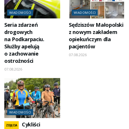
WIADOMOŚCI
WIADOMOŚCI
Seria zdarzeń
Sędziszów Małopolski
drogowych
z nowym zakładem
na Podkarpaciu.
opiekuńczym dla
Służby apelują
pacjentów
o zachowanie
07.08.2026
ostrożności
07.08.2026
WIADOMOŚCI
Cykliści
ZDJĘCIA