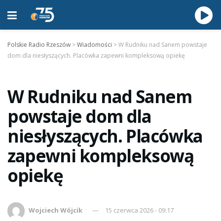
Polskie Radio Rzeszów
>
Wiadomości
>
W Rudniku nad Sanem powstaje
dom dla niesłyszących. Placówka zapewni kompleksową opiekę
W Rudniku nad Sanem
powstaje dom dla
niesłyszących. Placówka
zapewni kompleksową
opiekę
Wojciech Wójcik
15 czerwca 2026 - 09:17