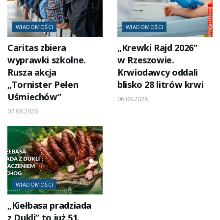
WIADOMOŚCI
WIADOMOŚCI
Caritas zbiera
„Krewki Rajd 2026”
wyprawki szkolne.
w Rzeszowie.
Rusza akcja
Krwiodawcy oddali
„Tornister Pełen
blisko 28 litrów krwi
Uśmiechów”
06.08.2026
07.08.2026
WIADOMOŚCI
„Kiełbasa pradziada
z Dukli” to już 51.