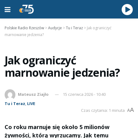
Polskie Radio Rzeszów
>
Audycje
>
Tu i Teraz
>
Jak ograniczyć
marnowanie jedzenia?
Jak ograniczyć
marnowanie jedzenia?
Mateusz Ziajło
15 czerwca 2026 - 10:40
Tu i Teraz
,
LIVE
A
Czas czytania: 1 minuta
A
Co roku marnuje się około 5 milionów
żywności, którą wyrzucamy. Jak temu