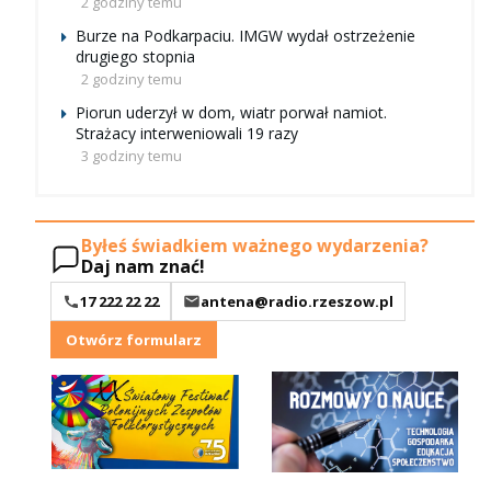
2 godziny temu
Burze na Podkarpaciu. IMGW wydał ostrzeżenie
drugiego stopnia
2 godziny temu
Piorun uderzył w dom, wiatr porwał namiot.
Strażacy interweniowali 19 razy
3 godziny temu
Byłeś świadkiem ważnego wydarzenia?
Daj nam znać!
17 222 22 22
antena@radio.rzeszow.pl
Otwórz formularz