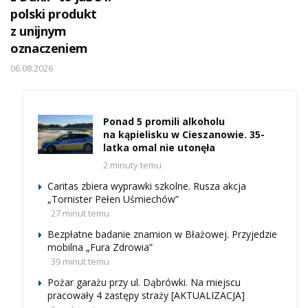
polski produkt
z unijnym
oznaczeniem
06.08.2026
Ponad 5 promili alkoholu
na kąpielisku w Cieszanowie. 35-
latka omal nie utonęła
2 minuty temu
Caritas zbiera wyprawki szkolne. Rusza akcja
„Tornister Pełen Uśmiechów”
27 minut temu
Bezpłatne badanie znamion w Błażowej. Przyjedzie
mobilna „Fura Zdrowia”
39 minut temu
Pożar garażu przy ul. Dąbrówki. Na miejscu
pracowały 4 zastępy straży [AKTUALIZACJA]