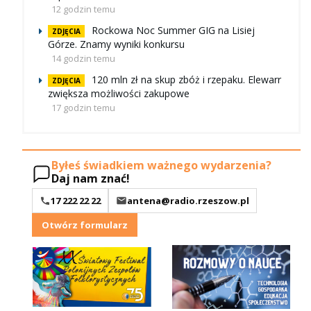
12 godzin temu
Rockowa Noc Summer GIG na Lisiej
ZDJĘCIA
Górze. Znamy wyniki konkursu
14 godzin temu
120 mln zł na skup zbóż i rzepaku. Elewarr
ZDJĘCIA
zwiększa możliwości zakupowe
17 godzin temu
Byłeś świadkiem ważnego wydarzenia?
Daj nam znać!
17 222 22 22
antena@radio.rzeszow.pl
Otwórz formularz