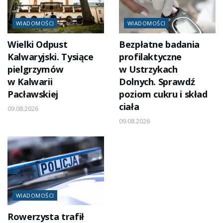
WIADOMOŚCI
WIADOMOŚCI
Wielki Odpust
Bezpłatne badania
Kalwaryjski. Tysiące
profilaktyczne
pielgrzymów
w Ustrzykach
w Kalwarii
Dolnych. Sprawdź
Pacławskiej
poziom cukru i skład
ciała
09.08.2026
09.08.2026
WIADOMOŚCI
Rowerzysta trafił