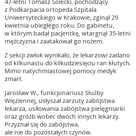
47-letni Tomasz Solecki, pochodzący
z Podkarpacia ortopeda Szpitala
Uniwersyteckiego w Krakowie, zginął 29
kwietnia ubiegłego roku. Do gabinetu,
w którym badał pacjentkę, wtargnął 35-letni
mężczyzna i zaatakował go nożem.
Z sekcji zwłok wynikało, że lekarzowi zadano
od kilkunastu do kilkudziesięciu ran kłutych.
Mimo natychmiastowej pomocy medyk
zmarł.
Jarosław W., funkcjonariusz Służby
Więziennej, usłyszał zarzuty zabójstwa
lekarza, usiłowania zabójstwa pielęgniarki
oraz gróźb wobec dwóch innych lekarzy.
Przyznał się do zabójstwa,
ale nie do pozostałych czynów.