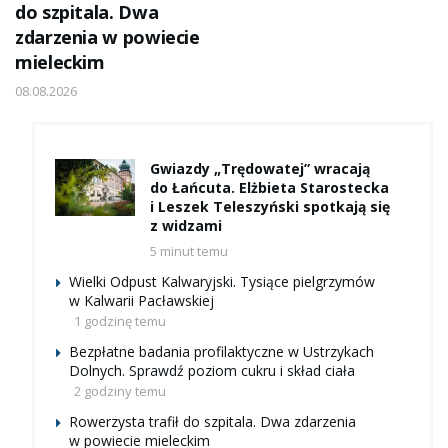
do szpitala. Dwa
zdarzenia w powiecie
mieleckim
08.08.2026
Gwiazdy „Trędowatej” wracają
do Łańcuta. Elżbieta Starostecka
i Leszek Teleszyński spotkają się
z widzami
5 minut temu
Wielki Odpust Kalwaryjski. Tysiące pielgrzymów
w Kalwarii Pacławskiej
1 godzinę temu
Bezpłatne badania profilaktyczne w Ustrzykach
Dolnych. Sprawdź poziom cukru i skład ciała
2 godziny temu
Rowerzysta trafił do szpitala. Dwa zdarzenia
w powiecie mieleckim