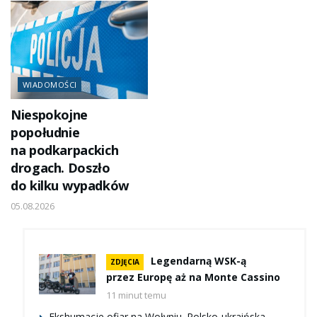
WIADOMOŚCI
Niespokojne
popołudnie
na podkarpackich
drogach. Doszło
do kilku wypadków
05.08.2026
Legendarną WSK-ą
ZDJĘCIA
przez Europę aż na Monte Cassino
11 minut temu
Ekshumacje ofiar na Wołyniu. Polsko-ukraińska