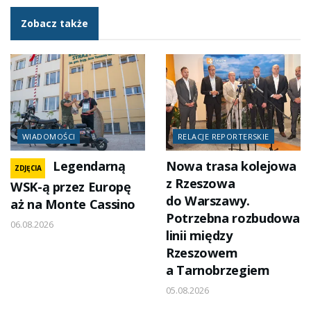
Zobacz także
WIADOMOŚCI
RELACJE REPORTERSKIE
Legendarną
Nowa trasa kolejowa
ZDJĘCIA
z Rzeszowa
WSK-ą przez Europę
do Warszawy.
aż na Monte Cassino
Potrzebna rozbudowa
06.08.2026
linii między
Rzeszowem
a Tarnobrzegiem
05.08.2026