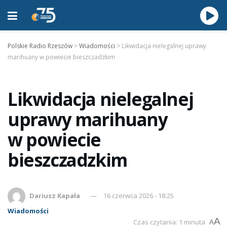
Polskie Radio Rzeszów
>
Wiadomości
>
Likwidacja nielegalnej uprawy
marihuany w powiecie bieszczadzkim
Likwidacja nielegalnej
uprawy marihuany
w powiecie
bieszczadzkim
Dariusz Kapała
16 czerwca 2026 - 18:25
Wiadomości
A
Czas czytania: 1 minuta
A