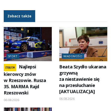
Zobacz także
SPORT
WIADOMOŚCI
Najlepsi
Beata Szydło ukarana
ZDJĘCIA
grzywną
kierowcy znów
za niestawienie się
w Rzeszowie. Rusza
na przesłuchanie
35. MARMA Rajd
[AKTUALIZACJA]
Rzeszowski
06.08.2026
06.08.2026