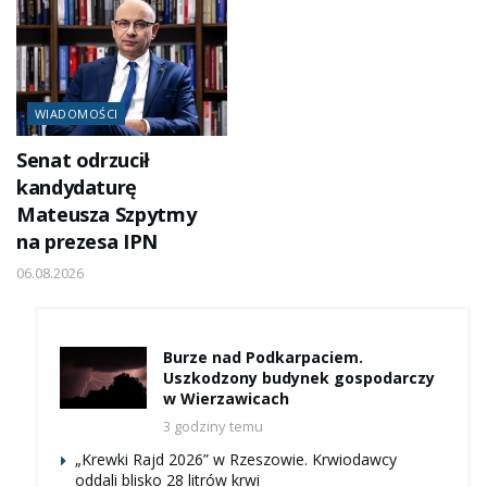
WIADOMOŚCI
Senat odrzucił
kandydaturę
Mateusza Szpytmy
na prezesa IPN
06.08.2026
Burze nad Podkarpaciem.
Uszkodzony budynek gospodarczy
w Wierzawicach
3 godziny temu
„Krewki Rajd 2026” w Rzeszowie. Krwiodawcy
oddali blisko 28 litrów krwi