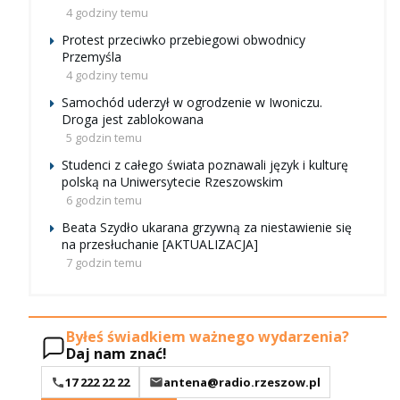
4 godziny temu
Protest przeciwko przebiegowi obwodnicy
Przemyśla
4 godziny temu
Samochód uderzył w ogrodzenie w Iwoniczu.
Droga jest zablokowana
5 godzin temu
Studenci z całego świata poznawali język i kulturę
polską na Uniwersytecie Rzeszowskim
6 godzin temu
Beata Szydło ukarana grzywną za niestawienie się
na przesłuchanie [AKTUALIZACJA]
7 godzin temu
Byłeś świadkiem ważnego wydarzenia?
Daj nam znać!
17 222 22 22
antena@radio.rzeszow.pl