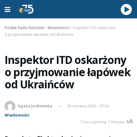
Polskie Radio Rzeszów
>
Wiadomości
>
Inspektor ITD oskarżony
o przyjmowanie łapówek od Ukraińców
Inspektor ITD oskarżony
o przyjmowanie łapówek
od Ukraińców
Agata Jodłowska
18 czerwca 2026 - 07:54
Wiadomości
A
Czas czytania: 1 minuta
A