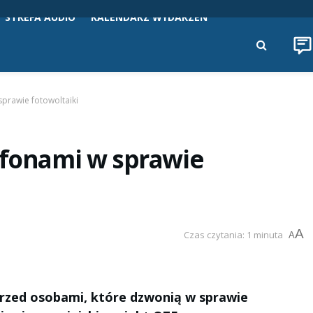
STREFA AUDIO
KALENDARZ WYDARZEŃ
sprawie fotowoltaiki
efonami w sprawie
A
Czas czytania: 1 minuta
A
rzed osobami, które dzwonią w sprawie