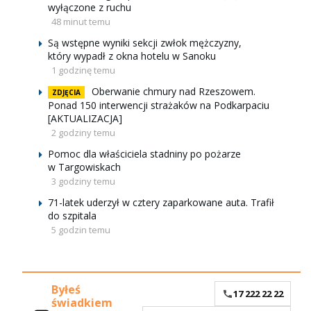
wyłączone z ruchu
48 minut temu
Są wstępne wyniki sekcji zwłok mężczyzny,
który wypadł z okna hotelu w Sanoku
1 godzinę temu
Oberwanie chmury nad Rzeszowem.
ZDJĘCIA
Ponad 150 interwencji strażaków na Podkarpaciu
[AKTUALIZACJA]
2 godziny temu
Pomoc dla właściciela stadniny po pożarze
w Targowiskach
3 godziny temu
71-latek uderzył w cztery zaparkowane auta. Trafił
do szpitala
5 godzin temu
Byłeś
17 222 22 22
świadkiem