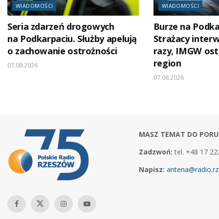
WIADOMOŚCI
WIADOMOŚCI
Seria zdarzeń drogowych
Burze na Podka
na Podkarpaciu. Służby apelują
Strażacy inter
o zachowanie ostrożności
razy, IMGW ost
region
07.08.2026
07.08.2026
MASZ TEMAT DO PORU
Zadzwoń:
tel. +48 17 22
Napisz:
antena@radio.rz