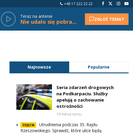
+48 17 222 22 22
Teraz na antenie
ZGŁOŚ TEMAT
Nie udało się pobrać tytułu.
Najnowsze
Popularne
Seria zdarzeń drogowych
na Podkarpaciu. Służby
apelują o zachowanie
ostrożności
19 minut temu
Utrudnienia podczas 35. Rajdu
ZDJĘCIA
Rzeszowskiego. Sprawdź, które ulice będą