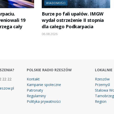
WIADOMOŚCI
rpaciu.
Burze po fali upałów. IMGW
weniowali 19
wydał ostrzeżenie II stopnia
rzega cały
dla całego Podkarpacia
06.08.2026
SZENIA?
POLSKIE RADIO RZESZÓW
LOKALNIE
2 22 22
Kontakt
Rzeszów
Kampanie społeczne
Przemyśl
eszow.pl
Patronaty
Stalowa Wo
Regulaminy
Tarnobrze
Polityka prywatności
Region