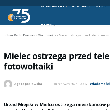
WIADOMOŚCI
MUZYKA
SPORT
RADIO
Polskie Radio Rzeszów
>
Wiadomości
>
Mielec ostrzega przed telefonami w 
Mielec ostrzega przed tel
fotowoltaiki
Agata Jodłowska
18 czerwca 2026 - 09:37
Wiadomości
Urząd Miejski w Mielcu ostrzega mieszkańców p