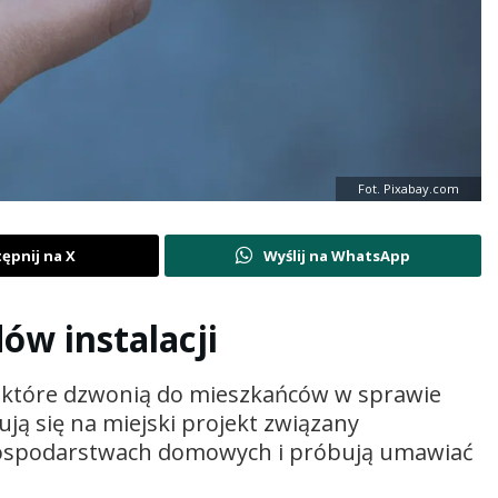
Fot. Pixabay.com
ępnij na X
Wyślij na WhatsApp
ów instalacji
, które dzwonią do mieszkańców w sprawie
ują się na miejski projekt związany
gospodarstwach domowych i próbują umawiać