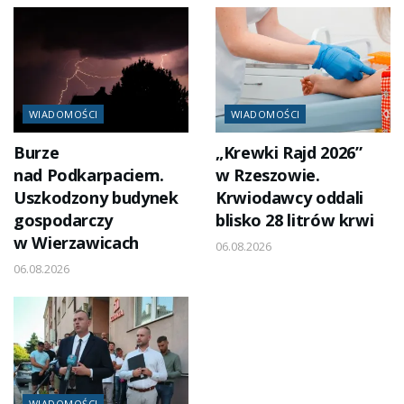
WIADOMOŚCI
WIADOMOŚCI
Burze
„Krewki Rajd 2026”
nad Podkarpaciem.
w Rzeszowie.
Uszkodzony budynek
Krwiodawcy oddali
gospodarczy
blisko 28 litrów krwi
w Wierzawicach
06.08.2026
06.08.2026
WIADOMOŚCI