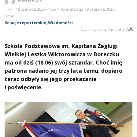
18 czerwca 2026 - 15:57 - Aktualizacja 19 czerwca 2026 -
07:50
Relacje reporterskie
,
Wiadomości
A
Czas czytania: 1 minuta
A
Szkoła Podstawowa im. Kapitana Żeglugi
Wielkiej Leszka Wiktorowicza w Boreczku
ma od dziś (18.06) swój sztandar. Choć imię
patrona nadano jej trzy lata temu, dopiero
teraz odbyły się jego przekazanie
i poświęcenie.