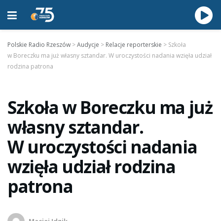
Polskie Radio Rzeszów
>
Audycje
>
Relacje reporterskie
>
Szkoła
w Boreczku ma już własny sztandar. W uroczystości nadania wzięła udział
rodzina patrona
Szkoła w Boreczku ma już
własny sztandar.
W uroczystości nadania
wzięła udział rodzina
patrona
Maciej Idzik