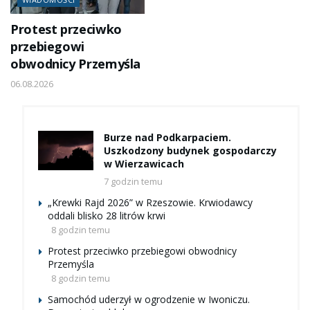
Protest przeciwko
przebiegowi
obwodnicy Przemyśla
06.08.2026
Burze nad Podkarpaciem.
Uszkodzony budynek gospodarczy
w Wierzawicach
7 godzin temu
„Krewki Rajd 2026” w Rzeszowie. Krwiodawcy
oddali blisko 28 litrów krwi
8 godzin temu
Protest przeciwko przebiegowi obwodnicy
Przemyśla
8 godzin temu
Samochód uderzył w ogrodzenie w Iwoniczu.