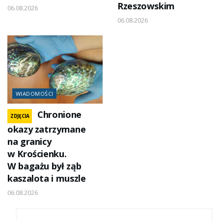
Rzeszowskim
06.08.2026
06.08.2026
WIADOMOŚCI
Chronione
ZDJĘCIA
okazy zatrzymane
na granicy
w Krościenku.
W bagażu był ząb
kaszalota i muszle
06.08.2026