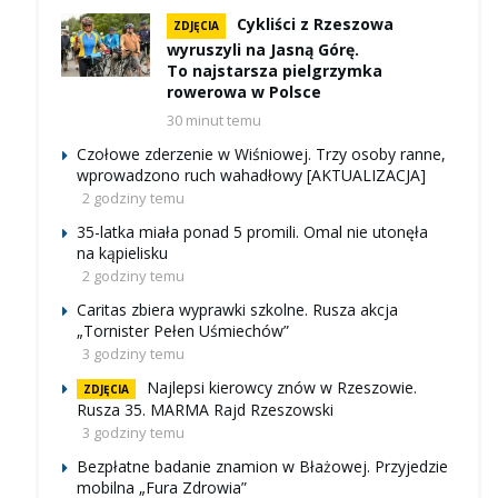
Cykliści z Rzeszowa
ZDJĘCIA
wyruszyli na Jasną Górę.
To najstarsza pielgrzymka
rowerowa w Polsce
30 minut temu
Czołowe zderzenie w Wiśniowej. Trzy osoby ranne,
wprowadzono ruch wahadłowy [AKTUALIZACJA]
2 godziny temu
35-latka miała ponad 5 promili. Omal nie utonęła
na kąpielisku
2 godziny temu
Caritas zbiera wyprawki szkolne. Rusza akcja
„Tornister Pełen Uśmiechów”
3 godziny temu
Najlepsi kierowcy znów w Rzeszowie.
ZDJĘCIA
Rusza 35. MARMA Rajd Rzeszowski
3 godziny temu
Bezpłatne badanie znamion w Błażowej. Przyjedzie
mobilna „Fura Zdrowia”