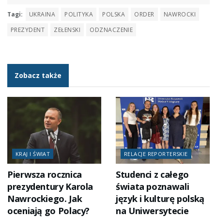
Tagi:
UKRAINA
POLITYKA
POLSKA
ORDER
NAWROCKI
PREZYDENT
ZEŁENSKI
ODZNACZENIE
Zobacz także
KRAJ I ŚWIAT
RELACJE REPORTERSKIE
Pierwsza rocznica
Studenci z całego
prezydentury Karola
świata poznawali
Nawrockiego. Jak
język i kulturę polską
oceniają go Polacy?
na Uniwersytecie