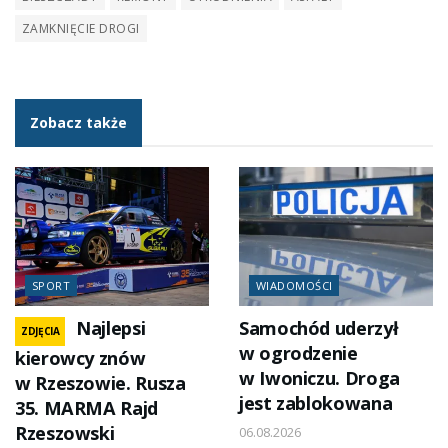
ZAMKNIĘCIE DROGI
Zobacz także
SPORT
WIADOMOŚCI
Najlepsi
Samochód uderzył
ZDJĘCIA
w ogrodzenie
kierowcy znów
w Iwoniczu. Droga
w Rzeszowie. Rusza
jest zablokowana
35. MARMA Rajd
Rzeszowski
06.08.2026