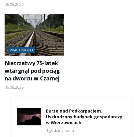
06.08.2026
WIADOMOŚCI
Nietrzeźwy 75-latek
wtargnął pod pociąg
na dworcu w Czarnej
06.08.2026
Burze nad Podkarpaciem.
Uszkodzony budynek gospodarczy
w Wierzawicach
4 godziny temu