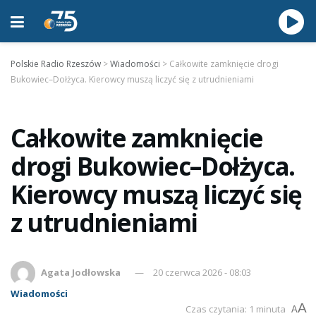
Polskie Radio Rzeszów
>
Wiadomości
>
Całkowite zamknięcie drogi
Bukowiec–Dołżyca. Kierowcy muszą liczyć się z utrudnieniami
Całkowite zamknięcie
drogi Bukowiec–Dołżyca.
Kierowcy muszą liczyć się
z utrudnieniami
Agata Jodłowska
20 czerwca 2026 - 08:03
Wiadomości
A
Czas czytania: 1 minuta
A