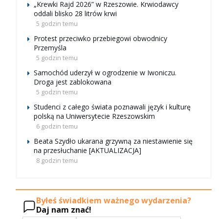
„Krewki Rajd 2026” w Rzeszowie. Krwiodawcy
oddali blisko 28 litrów krwi
5 godzin temu
Protest przeciwko przebiegowi obwodnicy
Przemyśla
5 godzin temu
Samochód uderzył w ogrodzenie w Iwoniczu.
Droga jest zablokowana
5 godzin temu
Studenci z całego świata poznawali język i kulturę
polską na Uniwersytecie Rzeszowskim
6 godzin temu
Beata Szydło ukarana grzywną za niestawienie się
na przesłuchanie [AKTUALIZACJA]
8 godzin temu
Byłeś świadkiem ważnego wydarzenia?
Daj nam znać!