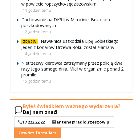
w powiecie ropczycko-sędziszowskim
11 godzin temu
Dachowanie na DK94 w Mirocinie. Bez osób
poszkodowanych
12 godzin temu
Nawałnica uszkodziła Lipę Sobieskiego.
ZDJĘCIA
Jeden z konarów Drzewa Roku został złamany
14 godzin temu
Nietrzeźwy kierowca zatrzymany przez policję dwa
razy tego samego dnia. Miał w organizmie ponad 2
promile
15 godzin temu
Byłeś świadkiem ważnego wydarzenia?
Daj nam znać!
17 222 22 22
antena@radio.rzeszow.pl
Otwórz formularz