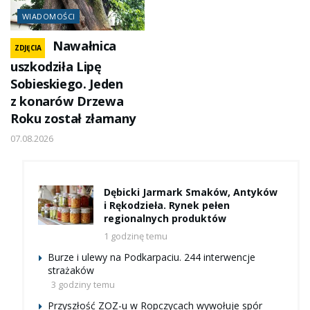
WIADOMOŚCI
Nawałnica
ZDJĘCIA
uszkodziła Lipę
Sobieskiego. Jeden
z konarów Drzewa
Roku został złamany
07.08.2026
Dębicki Jarmark Smaków, Antyków
i Rękodzieła. Rynek pełen
regionalnych produktów
1 godzinę temu
Burze i ulewy na Podkarpaciu. 244 interwencje
strażaków
3 godziny temu
Przyszłość ZOZ-u w Ropczycach wywołuje spór