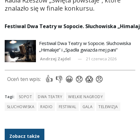
Radia Rzeszów „Święta powstaje”, które
znalazło się w finale konkursu.
Festiwal Dwa Teatry w Sopocie. Słuchowiska „Himalaj
Festiwal Dwa Teatry w Sopocie. Słuchowiska
„Himalaje” i „Spadła gwiazda mej pani”
Andrzej Zajdel
21 czerwca 2026
Tagi:
SOPOT
DWA TEATRY
WIELKIE NAGRODY
SŁUCHOWISKA
RADIO
FESTIWAL
GALA
TELEWIZJA
Zobacz także