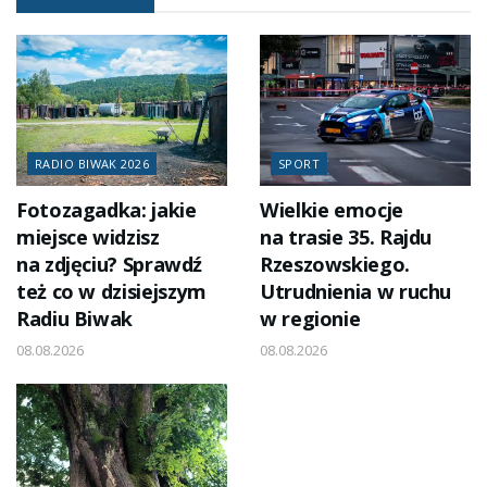
RADIO BIWAK 2026
SPORT
Fotozagadka: jakie
Wielkie emocje
miejsce widzisz
na trasie 35. Rajdu
na zdjęciu? Sprawdź
Rzeszowskiego.
też co w dzisiejszym
Utrudnienia w ruchu
Radiu Biwak
w regionie
08.08.2026
08.08.2026