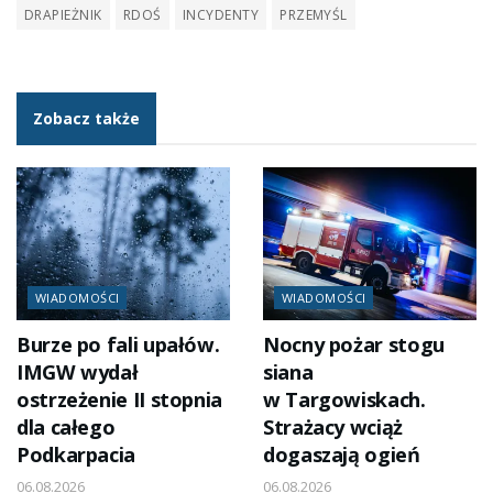
DRAPIEŻNIK
RDOŚ
INCYDENTY
PRZEMYŚL
Zobacz także
WIADOMOŚCI
WIADOMOŚCI
Burze po fali upałów.
Nocny pożar stogu
IMGW wydał
siana
ostrzeżenie II stopnia
w Targowiskach.
dla całego
Strażacy wciąż
Podkarpacia
dogaszają ogień
06.08.2026
06.08.2026