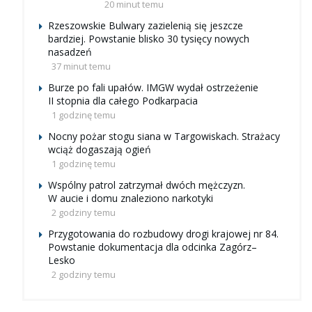
20 minut temu
Rzeszowskie Bulwary zazielenią się jeszcze
bardziej. Powstanie blisko 30 tysięcy nowych
nasadzeń
37 minut temu
Burze po fali upałów. IMGW wydał ostrzeżenie
II stopnia dla całego Podkarpacia
1 godzinę temu
Nocny pożar stogu siana w Targowiskach. Strażacy
wciąż dogaszają ogień
1 godzinę temu
Wspólny patrol zatrzymał dwóch mężczyzn.
W aucie i domu znaleziono narkotyki
2 godziny temu
Przygotowania do rozbudowy drogi krajowej nr 84.
Powstanie dokumentacja dla odcinka Zagórz–
Lesko
2 godziny temu