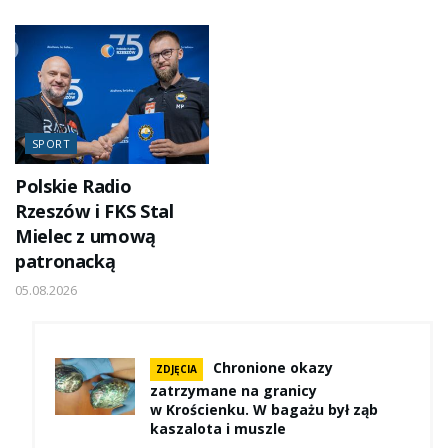
SPORT
Polskie Radio
Rzeszów i FKS Stal
Mielec z umową
patronacką
05.08.2026
Chronione okazy
ZDJĘCIA
zatrzymane na granicy
w Krościenku. W bagażu był ząb
kaszalota i muszle