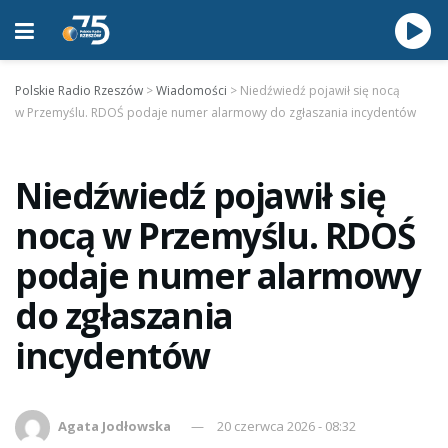
Polskie Radio Rzeszów
>
Wiadomości
>
Niedźwiedź pojawił się nocą
w Przemyślu. RDOŚ podaje numer alarmowy do zgłaszania incydentów
Niedźwiedź pojawił się
nocą w Przemyślu. RDOŚ
podaje numer alarmowy
do zgłaszania
incydentów
Agata Jodłowska
20 czerwca 2026 - 08:32