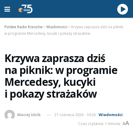
Polskie Radio Rzeszów
>
Wiadomości
>
Krzywa zaprasza dziś na piknik:
w programie Mercedesy, kucyki i pokazy strażaków
Krzywa zaprasza dziś
na piknik: w programie
Mercedesy, kucyki
i pokazy strażaków
Maciej Idzik
21 czerwca 2026 - 10:26
Wiadomości
A
Czas czytania: 1 minuta
A