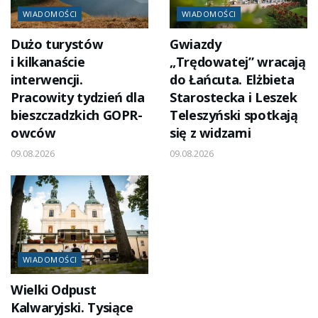
WIADOMOŚCI
WIADOMOŚCI
Dużo turystów
Gwiazdy
i kilkanaście
„Trędowatej” wracają
interwencji.
do Łańcuta. Elżbieta
Pracowity tydzień dla
Starostecka i Leszek
bieszczadzkich GOPR-
Teleszyński spotkają
owców
się z widzami
09.08.2026
09.08.2026
WIADOMOŚCI
Wielki Odpust
Kalwaryjski. Tysiące