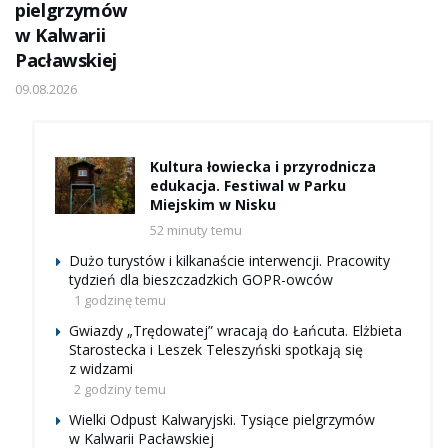
pielgrzymów
w Kalwarii
Pacławskiej
09.08.2026
Kultura łowiecka i przyrodnicza
edukacja. Festiwal w Parku
Miejskim w Nisku
52 minuty temu
Dużo turystów i kilkanaście interwencji. Pracowity
tydzień dla bieszczadzkich GOPR-owców
1 godzinę temu
Gwiazdy „Trędowatej” wracają do Łańcuta. Elżbieta
Starostecka i Leszek Teleszyński spotkają się
z widzami
2 godziny temu
Wielki Odpust Kalwaryjski. Tysiące pielgrzymów
w Kalwarii Pacławskiej