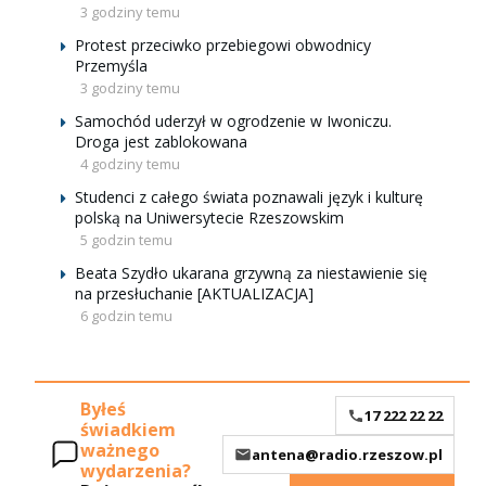
3 godziny temu
Protest przeciwko przebiegowi obwodnicy
Przemyśla
3 godziny temu
Samochód uderzył w ogrodzenie w Iwoniczu.
Droga jest zablokowana
4 godziny temu
Studenci z całego świata poznawali język i kulturę
polską na Uniwersytecie Rzeszowskim
5 godzin temu
Beata Szydło ukarana grzywną za niestawienie się
na przesłuchanie [AKTUALIZACJA]
6 godzin temu
Byłeś
17 222 22 22
świadkiem
ważnego
antena@radio.rzeszow.pl
wydarzenia?