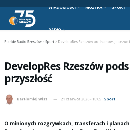
WIADOMOŚCI
MUZYKA
SPORT
RADIO
Polskie Radio Rzeszów
>
Sport
>
DevelopRes Rzeszów podsumowuje sezon i 
DevelopRes Rzeszów pods
przyszłość
Bartłomiej Wisz
21 czerwca 2026 - 18:05
Sport
O minionych rozgrywkach, transferach i planach