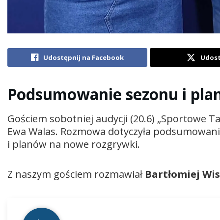
Udostępnij na Facebook
Udost
Podsumowanie sezonu i plan
Gościem sobotniej audycji (20.6) „Sportowe T
Ewa Walas
. Rozmowa dotyczyła podsumowania
i planów na nowe rozgrywki.
Z naszym gościem rozmawiał
Bartłomiej Wis
Odtwarzacz
plików