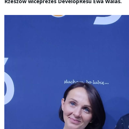
Rzeszów wiceprezes DevelopResu Ewa Walas.