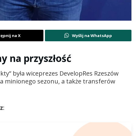
ępnij na X
Wyślij na WhatsApp
y na przyszłość
akty” była wiceprezes
DevelopRes Rzeszów
 minionego sezonu, a także transferów
z
: