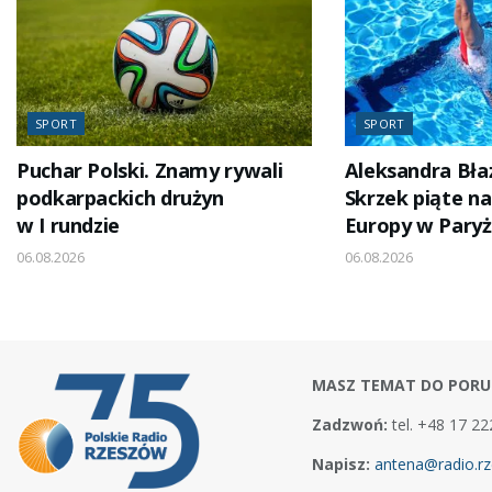
SPORT
SPORT
Puchar Polski. Znamy rywali
Aleksandra Bła
podkarpackich drużyn
Skrzek piąte n
w I rundzie
Europy w Pary
06.08.2026
06.08.2026
MASZ TEMAT DO PORU
Zadzwoń:
tel. +48 17 22
Napisz:
antena@radio.rz