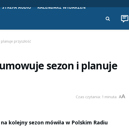
STREFA AUDIO
KALENDARZ WYDARZEŃ
planuje przyszłość
umowuje sezon i planuje
A
Czas czytania: 1 minuta
A
 na kolejny sezon mówiła w Polskim Radiu