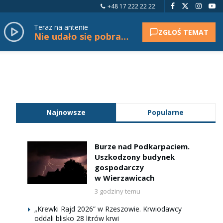
+48 17 222 22 22
Teraz na antenie
ZGŁOŚ TEMAT
Nie udało się pobrać tytułu.
Najnowsze
Popularne
Burze nad Podkarpaciem.
Uszkodzony budynek
gospodarczy
w Wierzawicach
3 godziny temu
„Krewki Rajd 2026” w Rzeszowie. Krwiodawcy
oddali blisko 28 litrów krwi