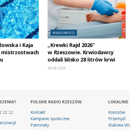
WIADOMOŚCI
żowska i Kaja
„Krewki Rajd 2026”
a mistrzostwach
w Rzeszowie. Krwiodawcy
żu
oddali blisko 28 litrów krwi
06.08.2026
SZENIA?
POLSKIE RADIO RZESZÓW
LOKALNIE
2 22 22
Kontakt
Rzeszów
Kampanie społeczne
Przemyśl
eszow.pl
Patronaty
Stalowa Wo