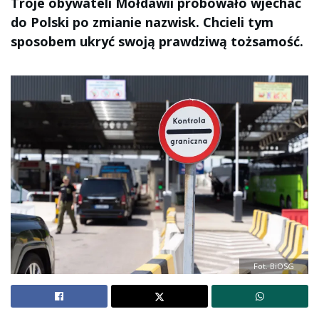
Troje obywateli Mołdawii próbowało wjechać
do Polski po zmianie nazwisk. Chcieli tym
sposobem ukryć swoją prawdziwą tożsamość.
Fot. BiOSG