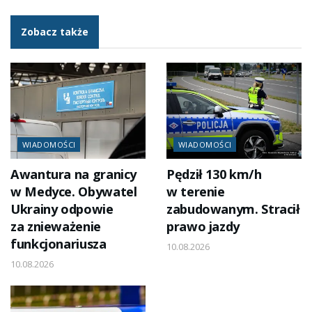
Zobacz także
WIADOMOŚCI
WIADOMOŚCI
Awantura na granicy
Pędził 130 km/h
w Medyce. Obywatel
w terenie
Ukrainy odpowie
zabudowanym. Stracił
za znieważenie
prawo jazdy
funkcjonariusza
10.08.2026
10.08.2026