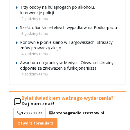
Trzy osoby na hulajnogach po alkoholu.
Interwencje policji
2 godziny temu
Sześć ofiar śmiertelnych wypadków na Podkarpaciu
3 godziny temu
Ponownie płonie siano w Targowiskach. Strażacy
znów prowadzą akcję
4 godziny temu
Awantura na granicy w Medyce. Obywatel Ukrainy
odpowie za znieważenie funkcjonariusza
4 godziny temu
Byłeś świadkiem ważnego wydarzenia?
Daj nam znać!
17 222 22 22
antena@radio.rzeszow.pl
Otwórz formularz