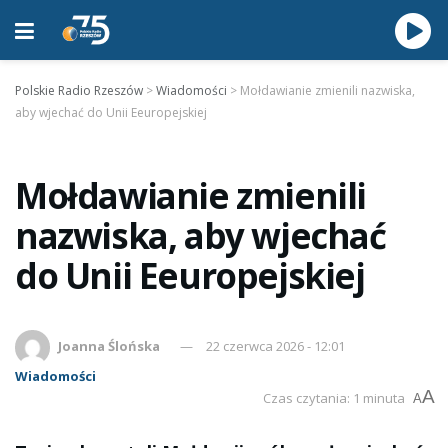
Polskie Radio Rzeszów
>
Wiadomości
>
Mołdawianie zmienili nazwiska,
aby wjechać do Unii Eeuropejskiej
Mołdawianie zmienili
nazwiska, aby wjechać
do Unii Eeuropejskiej
Joanna Ślońska
22 czerwca 2026 - 12:01
Wiadomości
A
Czas czytania: 1 minuta
A