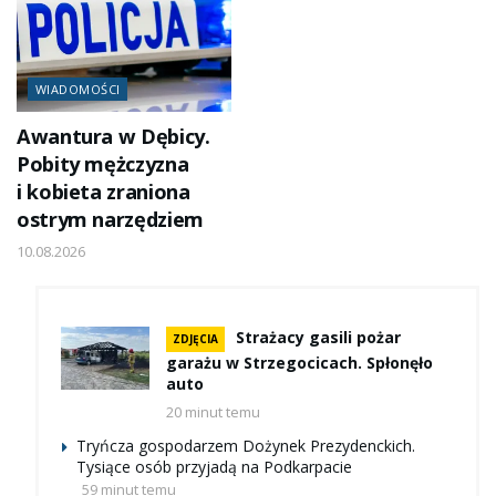
WIADOMOŚCI
Awantura w Dębicy.
Pobity mężczyzna
i kobieta zraniona
ostrym narzędziem
10.08.2026
Strażacy gasili pożar
ZDJĘCIA
garażu w Strzegocicach. Spłonęło
auto
20 minut temu
Tryńcza gospodarzem Dożynek Prezydenckich.
Tysiące osób przyjadą na Podkarpacie
59 minut temu