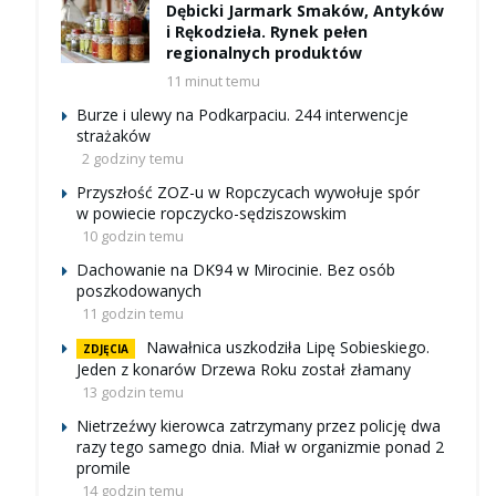
Dębicki Jarmark Smaków, Antyków
i Rękodzieła. Rynek pełen
regionalnych produktów
11 minut temu
Burze i ulewy na Podkarpaciu. 244 interwencje
strażaków
2 godziny temu
Przyszłość ZOZ-u w Ropczycach wywołuje spór
w powiecie ropczycko-sędziszowskim
10 godzin temu
Dachowanie na DK94 w Mirocinie. Bez osób
poszkodowanych
11 godzin temu
Nawałnica uszkodziła Lipę Sobieskiego.
ZDJĘCIA
Jeden z konarów Drzewa Roku został złamany
13 godzin temu
Nietrzeźwy kierowca zatrzymany przez policję dwa
razy tego samego dnia. Miał w organizmie ponad 2
promile
14 godzin temu