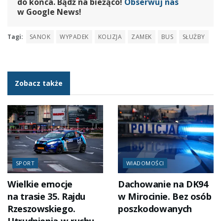
do końca. Bądź na bieżąco!
Obserwuj nas
w Google News!
Tagi:
SANOK
WYPADEK
KOLIZJA
ZAMEK
BUS
SŁUŻBY
Zobacz także
SPORT
WIADOMOŚCI
Wielkie emocje
Dachowanie na DK94
na trasie 35. Rajdu
w Mirocinie. Bez osób
Rzeszowskiego.
poszkodowanych