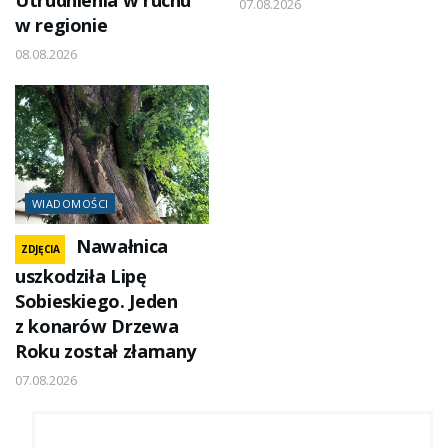
Utrudnienia w ruchu
07.08.2026
w regionie
08.08.2026
WIADOMOŚCI
Nawałnica
ZDJĘCIA
uszkodziła Lipę
Sobieskiego. Jeden
z konarów Drzewa
Roku został złamany
07.08.2026