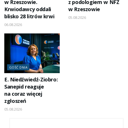
w Rzeszowie.
z podologiem w NFZ
Krwiodawcy oddali
w Rzeszowie
blisko 28 litrów krwi
05.08.2026
06.08.2026
GOŚĆ DNIA
E. Niedźwiedź-Ziobro:
Sanepid reaguje
na coraz więcej
zgłoszeń
05.08.2026