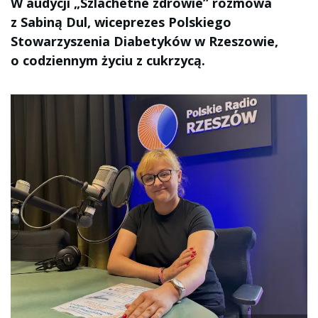
W audycji „Szlachetne zdrowie” rozmowa
z Sabiną Dul, wiceprezes Polskiego
Stowarzyszenia Diabetyków w Rzeszowie,
o codziennym życiu z cukrzycą.