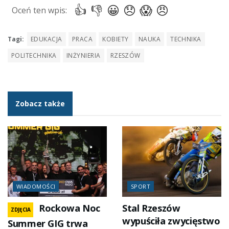
Tagi:
EDUKACJA
PRACA
KOBIETY
NAUKA
TECHNIKA
POLITECHNIKA
INŻYNIERIA
RZESZÓW
Zobacz także
WIADOMOŚCI
SPORT
Rockowa Noc
Stal Rzeszów
ZDJĘCIA
wypuściła zwycięstwo
Summer GIG trwa