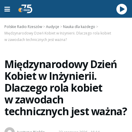
Polskie Radio Rzeszów
>
Audycje
>
Nauka dla każdego
>
Międzynarodowy Dzień Kobiet w Inżynierii. Dlaczego rola kobiet
w zawodach technicznych jest ważna?
Międzynarodowy Dzień
Kobiet w Inżynierii.
Dlaczego rola kobiet
w zawodach
technicznych jest ważna?
Justyna Piekło
23 czerwca 2026 - 16:14