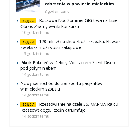
zdarzenia w powiecie mieleckim
8 godzin temu
Rockowa Noc Summer GIG trwa na Lisiej
ZDJĘCIA
Górze. Znamy wyniki konkursu
10 godzin temu
120 mln zł na skup zbóż i rzepaku. Elewarr
ZDJĘCIA
zwiększa możliwości zakupowe
13 godzin temu
Piknik Pokoleń w Dębicy. Wieczorem Silent Disco
pod gołym niebem
14 godzin temu
Nowy samochód do transportu pacjentów
w mieleckim szpitalu
14 godzin temu
Rzeszowianie na czele 35. MARMA Rajdu
ZDJĘCIA
Rzeszowskiego. Rzeźnik triumfuje
14 godzin temu