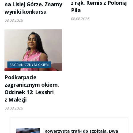
z rąk. Remis z Polonią
na Lisiej Górze. Znamy
Piła
wyniki konkursu
08.08.2026
08.08.2026
ZAGRANICZNYM OKIEM
Podkarpacie
zagranicznym okiem.
Odcinek 12: Lexshri
z Malezji
08.08.2026
Rowerzysta trafił do szpitala. Dwa