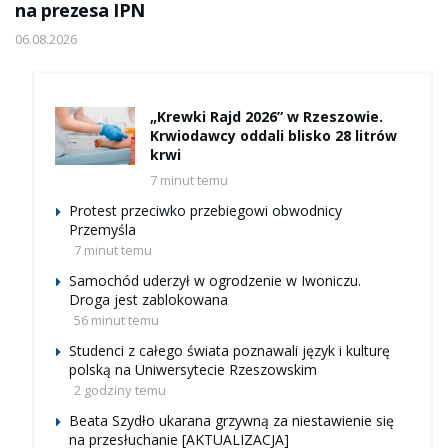
na prezesa IPN
06.08.2026
„Krewki Rajd 2026” w Rzeszowie.
Krwiodawcy oddali blisko 28 litrów
krwi
7 minut temu
Protest przeciwko przebiegowi obwodnicy
Przemyśla
7 minut temu
Samochód uderzył w ogrodzenie w Iwoniczu.
Droga jest zablokowana
56 minut temu
Studenci z całego świata poznawali język i kulturę
polską na Uniwersytecie Rzeszowskim
2 godziny temu
Beata Szydło ukarana grzywną za niestawienie się
na przesłuchanie [AKTUALIZACJA]