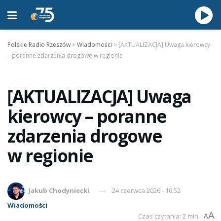
Polskie Radio Rzeszów
>
Wiadomości
>
[AKTUALIZACJA] Uwaga kierowcy
– poranne zdarzenia drogowe w regionie
[AKTUALIZACJA] Uwaga
kierowcy – poranne
zdarzenia drogowe
w regionie
Jakub Chodyniecki
24 czerwca 2026 - 10:52
Wiadomości
A
Czas czytania: 2 min.
A