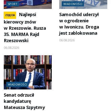
SPORT
WIADOMOŚCI
Najlepsi
Samochód uderzył
ZDJĘCIA
w ogrodzenie
kierowcy znów
w Iwoniczu. Droga
w Rzeszowie. Rusza
jest zablokowana
35. MARMA Rajd
Rzeszowski
06.08.2026
06.08.2026
WIADOMOŚCI
Senat odrzucił
kandydaturę
Mateusza Szpytmy