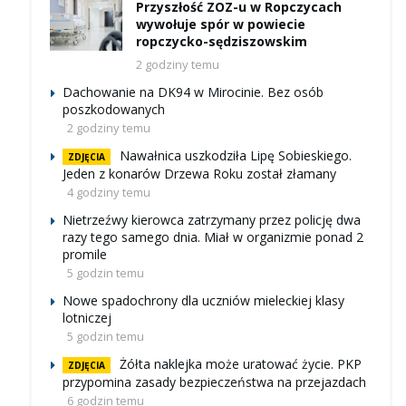
Przyszłość ZOZ-u w Ropczycach
wywołuje spór w powiecie
ropczycko-sędziszowskim
2 godziny temu
Dachowanie na DK94 w Mirocinie. Bez osób
poszkodowanych
2 godziny temu
Nawałnica uszkodziła Lipę Sobieskiego.
ZDJĘCIA
Jeden z konarów Drzewa Roku został złamany
4 godziny temu
Nietrzeźwy kierowca zatrzymany przez policję dwa
razy tego samego dnia. Miał w organizmie ponad 2
promile
5 godzin temu
Nowe spadochrony dla uczniów mieleckiej klasy
lotniczej
5 godzin temu
Żółta naklejka może uratować życie. PKP
ZDJĘCIA
przypomina zasady bezpieczeństwa na przejazdach
6 godzin temu