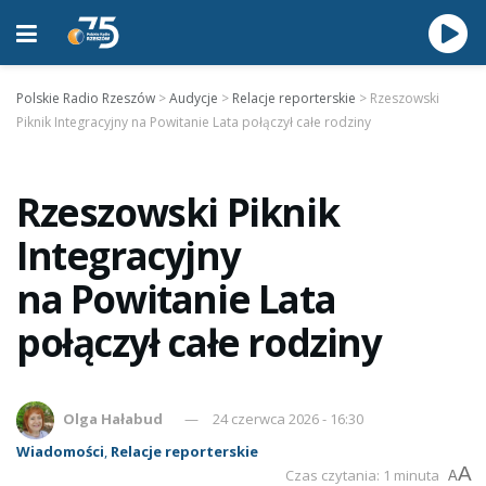
Polskie Radio Rzeszów
>
Audycje
>
Relacje reporterskie
>
Rzeszowski
Piknik Integracyjny na Powitanie Lata połączył całe rodziny
Rzeszowski Piknik
Integracyjny
na Powitanie Lata
połączył całe rodziny
Olga Hałabud
24 czerwca 2026 - 16:30
Wiadomości
,
Relacje reporterskie
A
Czas czytania: 1 minuta
A