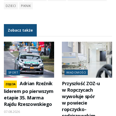
DZIECI
PIKNIK
Zobacz także
SPORT
WIADOMOŚCI
Adrian Rzeźnik
Przyszłość ZOZ-u
ZDJĘCIA
w Ropczycach
liderem po pierwszym
wywołuje spór
etapie 35. Marma
w powiecie
Rajdu Rzeszowskiego
ropczycko-
07.08.2026
sędziszowskim