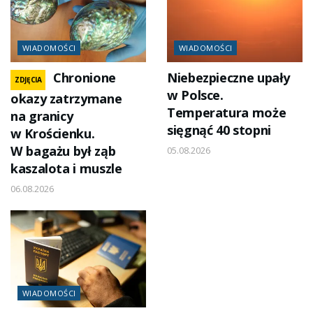
WIADOMOŚCI
WIADOMOŚCI
Chronione
Niebezpieczne upały
ZDJĘCIA
w Polsce.
okazy zatrzymane
Temperatura może
na granicy
sięgnąć 40 stopni
w Krościenku.
W bagażu był ząb
05.08.2026
kaszalota i muszle
06.08.2026
WIADOMOŚCI