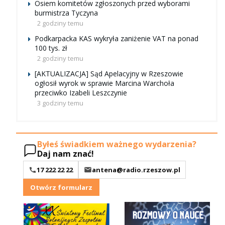
Osiem komitetów zgłoszonych przed wyborami
burmistrza Tyczyna
2 godziny temu
Podkarpacka KAS wykryła zaniżenie VAT na ponad
100 tys. zł
2 godziny temu
[AKTUALIZACJA] Sąd Apelacyjny w Rzeszowie
ogłosił wyrok w sprawie Marcina Warchoła
przeciwko Izabeli Leszczynie
3 godziny temu
Byłeś świadkiem ważnego wydarzenia?
Daj nam znać!
17 222 22 22
antena@radio.rzeszow.pl
Otwórz formularz