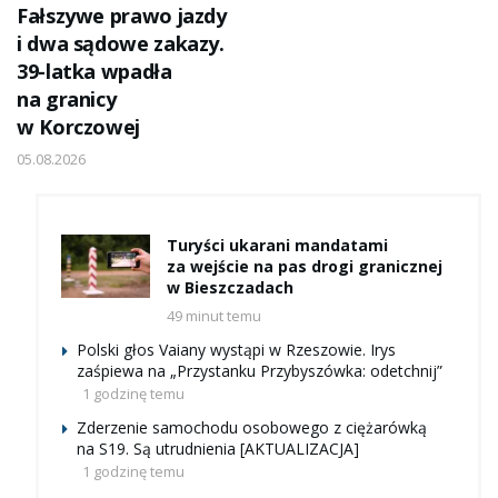
Fałszywe prawo jazdy
i dwa sądowe zakazy.
39-latka wpadła
na granicy
w Korczowej
05.08.2026
Turyści ukarani mandatami
za wejście na pas drogi granicznej
w Bieszczadach
49 minut temu
Polski głos Vaiany wystąpi w Rzeszowie. Irys
zaśpiewa na „Przystanku Przybyszówka: odetchnij”
1 godzinę temu
Zderzenie samochodu osobowego z ciężarówką
na S19. Są utrudnienia [AKTUALIZACJA]
1 godzinę temu