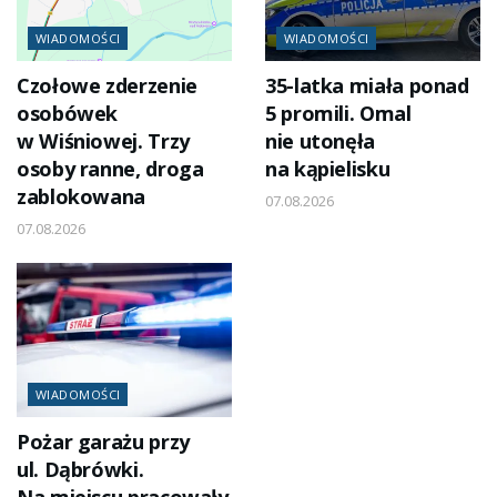
WIADOMOŚCI
WIADOMOŚCI
Czołowe zderzenie
35-latka miała ponad
osobówek
5 promili. Omal
w Wiśniowej. Trzy
nie utonęła
osoby ranne, droga
na kąpielisku
zablokowana
07.08.2026
07.08.2026
WIADOMOŚCI
Pożar garażu przy
ul. Dąbrówki.