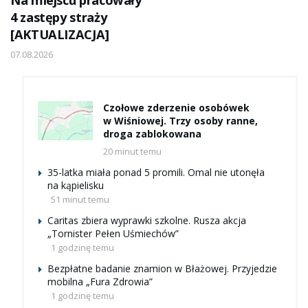
Na miejscu pracowały
4 zastępy straży
[AKTUALIZACJA]
07.08.2026
Czołowe zderzenie osobówek
w Wiśniowej. Trzy osoby ranne,
droga zablokowana
20 minut temu
35-latka miała ponad 5 promili. Omal nie utonęła
na kąpielisku
51 minut temu
Caritas zbiera wyprawki szkolne. Rusza akcja
„Tornister Pełen Uśmiechów”
1 godzinę temu
Bezpłatne badanie znamion w Błażowej. Przyjedzie
mobilna „Fura Zdrowia”
1 godzinę temu