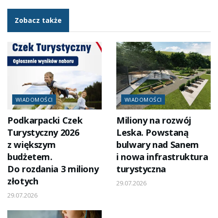
Zobacz także
WIADOMOŚCI
WIADOMOŚCI
Podkarpacki Czek
Miliony na rozwój
Turystyczny 2026
Leska. Powstaną
z większym
bulwary nad Sanem
budżetem.
i nowa infrastruktura
Do rozdania 3 miliony
turystyczna
złotych
29.07.2026
29.07.2026