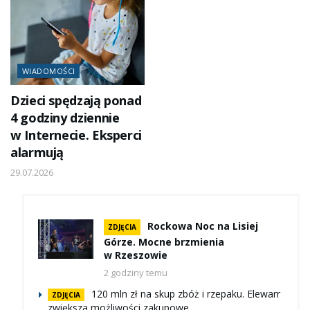
WIADOMOŚCI
Dzieci spędzają ponad
4 godziny dziennie
w Internecie. Eksperci
alarmują
29.07.2026
Rockowa Noc na Lisiej
ZDJĘCIA
Górze. Mocne brzmienia
w Rzeszowie
2 godziny temu
120 mln zł na skup zbóż i rzepaku. Elewarr
ZDJĘCIA
zwiększa możliwości zakupowe