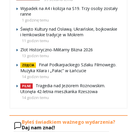
Wypadek na A4 i kolizja na S19. Trzy osoby zostały
ranne
1 godzinę temu
Święto Kultury nad Osławą. Ukraińskie, bojkowskie
i łemkowskie tradycje w Mokrem
11 godzin temu
Zlot Historyczno-Militarny Blizna 2026
13 godzin temu
Finał Podkarpackiego Szlaku Filmowego.
ZDJĘCIA
Muzyka Kilara i „Pałac” w Łańcucie
14 godzin temu
Tragedia nad Jeziorem Rożnowskim.
PILNE
Utonęła 42-letnia mieszkanka Rzeszowa
14 godzin temu
Byłeś świadkiem ważnego wydarzenia?
Daj nam znać!