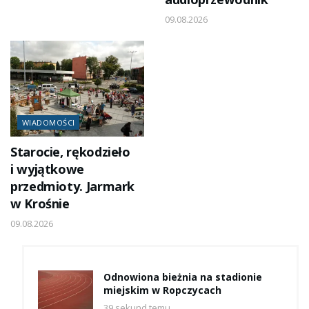
09.08.2026
WIADOMOŚCI
Starocie, rękodzieło
i wyjątkowe
przedmioty. Jarmark
w Krośnie
09.08.2026
Odnowiona bieżnia na stadionie
miejskim w Ropczycach
39 sekund temu