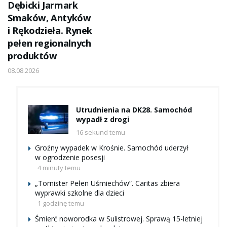
Dębicki Jarmark
Smaków, Antyków
i Rękodzieła. Rynek
pełen regionalnych
produktów
08.08.2026
Utrudnienia na DK28. Samochód
wypadł z drogi
16 sekund temu
Groźny wypadek w Krośnie. Samochód uderzył
w ogrodzenie posesji
4 minuty temu
„Tornister Pełen Uśmiechów”. Caritas zbiera
wyprawki szkolne dla dzieci
1 godzinę temu
Śmierć noworodka w Sulistrowej. Sprawą 15-letniej