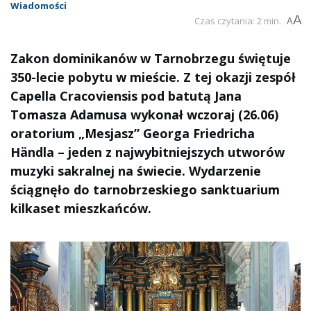
Wiadomości
A
Czas czytania: 2 min.
A
Zakon dominikanów w Tarnobrzegu świętuje
350-lecie pobytu w mieście. Z tej okazji zespół
Capella Cracoviensis pod batutą Jana
Tomasza Adamusa wykonał wczoraj (26.06)
oratorium „Mesjasz” Georga Friedricha
Händla – jeden z najwybitniejszych utworów
muzyki sakralnej na świecie. Wydarzenie
ściągnęło do tarnobrzeskiego sanktuarium
kilkaset mieszkańców.