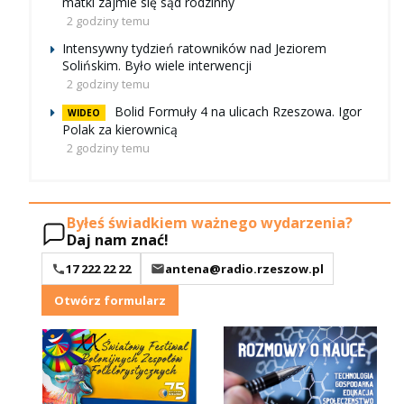
matki zajmie się sąd rodzinny
2 godziny temu
Intensywny tydzień ratowników nad Jeziorem
Solińskim. Było wiele interwencji
2 godziny temu
Bolid Formuły 4 na ulicach Rzeszowa. Igor
WIDEO
Polak za kierownicą
2 godziny temu
Byłeś świadkiem ważnego wydarzenia?
Daj nam znać!
17 222 22 22
antena@radio.rzeszow.pl
Otwórz formularz