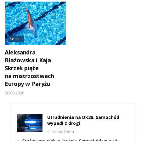
SPORT
Aleksandra
Błażowska i Kaja
Skrzek piąte
na mistrzostwach
Europy w Paryżu
06.08.2026
Utrudnienia na DK28. Samochód
wypadł z drogi
4 minuty temu
Groźny wypadek w Krośnie. Samochód uderzył