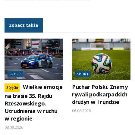
Zobacz także
SPORT
SPORT
Wielkie emocje
Puchar Polski. Znamy
ZDJĘCIA
rywali podkarpackich
na trasie 35. Rajdu
drużyn w I rundzie
Rzeszowskiego.
Utrudnienia w ruchu
06.08.2026
w regionie
08.08.2026