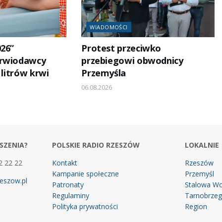
WIADOMOŚCI
026”
Protest przeciwko
Krwiodawcy
przebiegowi obwodnicy
 litrów krwi
Przemyśla
06.08.2026
SZENIA?
POLSKIE RADIO RZESZÓW
LOKALNIE
2 22 22
Kontakt
Rzeszów
Kampanie społeczne
Przemyśl
eszow.pl
Patronaty
Stalowa Wo
Regulaminy
Tarnobrze
Polityka prywatności
Region