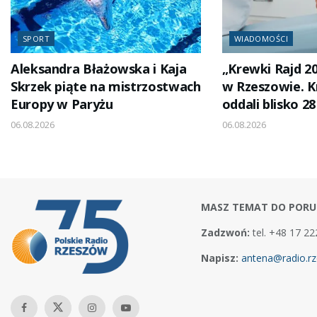
SPORT
WIADOMOŚCI
Aleksandra Błażowska i Kaja
„Krewki Rajd 2
Skrzek piąte na mistrzostwach
w Rzeszowie. 
Europy w Paryżu
oddali blisko 28
06.08.2026
06.08.2026
MASZ TEMAT DO PORU
Zadzwoń:
tel. +48 17 22
Napisz:
antena@radio.rz