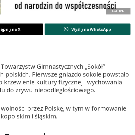
Fot. IPN
ępnij na X
Wyślij na WhatsApp
k Towarzystw Gimnastycznych „Sokół”
ch polskich. Pierwsze gniazdo sokole powstało
 krzewienie kultury fizycznej i wychowania
u do zrywu niepodległościowego.
 wolności przez Polskę, w tym w formowanie
lkopolskim i śląskim.