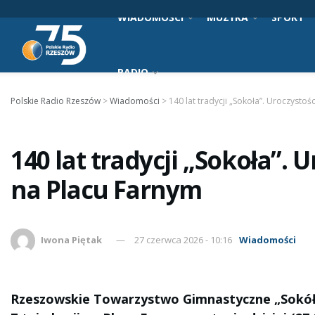
WIADOMOŚCI
MUZYKA
SPORT
RADIO
Polskie Radio Rzeszów
>
Wiadomości
>
140 lat tradycji „Sokoła”. Uroczystoś
140 lat tradycji „Sokoła”. 
na Placu Farnym
Iwona Piętak
27 czerwca 2026 - 10:16
Wiadomości
Rzeszowskie Towarzystwo Gimnastyczne „Sokół” ś