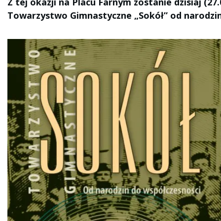
Z tej okazji na Placu Farnym zostanie dzisiaj (2
Towarzystwo Gimnastyczne „Sokół” od narodzin