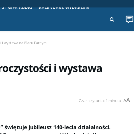
STREFA AUDIO
KALENDARZ WYDARZEŃ
ci i wystawa na Placu Farnym
Uroczystości i wystawa
A
Czas czytania: 1 minuta
A
więtuje jubileusz 140-lecia działalności.