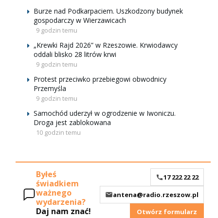
Burze nad Podkarpaciem. Uszkodzony budynek
gospodarczy w Wierzawicach
9 godzin temu
„Krewki Rajd 2026” w Rzeszowie. Krwiodawcy
oddali blisko 28 litrów krwi
9 godzin temu
Protest przeciwko przebiegowi obwodnicy
Przemyśla
9 godzin temu
Samochód uderzył w ogrodzenie w Iwoniczu.
Droga jest zablokowana
10 godzin temu
Byłeś
17 222 22 22
świadkiem
ważnego
antena@radio.rzeszow.pl
wydarzenia?
Daj nam znać!
Otwórz formularz