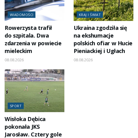
WIADOMOŚCI
KRAJ I ŚWIAT
Rowerzysta trafił
Ukraina zgodziła się
do szpitala. Dwa
na ekshumacje
zdarzenia w powiecie
polskich ofiar w Hucie
mieleckim
Pieniackiej i Ugłach
08.08.2026
08.08.2026
SPORT
Wisłoka Dębica
pokonała JKS
Jarosław. Cztery gole