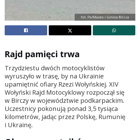
fot. Fb/Miasto i Gmina Bircza
Rajd pamięci trwa
Trzydziestu dwóch motocyklistów
wyruszyło w trasę, by na Ukrainie
upamiętnić ofiary Rzezi Wołyńskiej. XIV
Wołyński Rajd Motocyklowy rozpoczął się
w Birczy w województwie podkarpackim.
Uczestnicy pokonują ponad 3,5 tysiąca
kilometrów, jadąc przez Polskę, Rumunię
i Ukrainę.