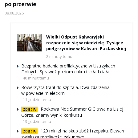
po przerwie
08.08.2026
Wielki Odpust Kalwaryjski
rozpocznie się w niedzielę. Tysiące
pielgrzymów w Kalwarii Pacławskiej
2 minuty temu
Bezpłatne badania profilaktyczne w Ustrzykach
Dolnych. Sprawdź poziom cukru i skład ciała
40 minut temu
Rowerzysta trafił do szpitala. Dwa zdarzenia
w powiecie mieleckim
11 godzin temu
Rockowa Noc Summer GIG trwa na Lisiej
ZDJĘCIA
Górze. Znamy wyniki konkursu
13 godzin temu
120 mln zł na skup zbóż i rzepaku. Elewarr
ZDJĘCIA
zwiększa możliwości zakupowe