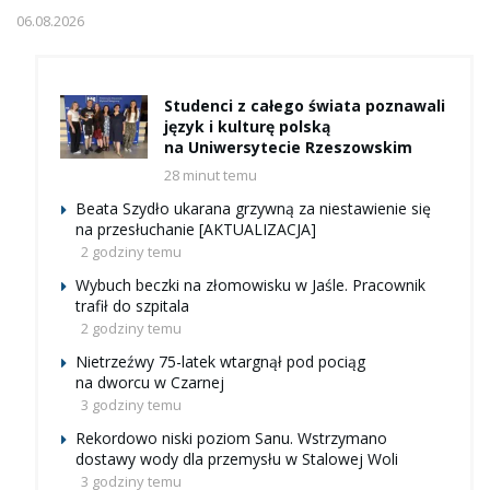
06.08.2026
Studenci z całego świata poznawali
język i kulturę polską
na Uniwersytecie Rzeszowskim
28 minut temu
Beata Szydło ukarana grzywną za niestawienie się
na przesłuchanie [AKTUALIZACJA]
2 godziny temu
Wybuch beczki na złomowisku w Jaśle. Pracownik
trafił do szpitala
2 godziny temu
Nietrzeźwy 75-latek wtargnął pod pociąg
na dworcu w Czarnej
3 godziny temu
Rekordowo niski poziom Sanu. Wstrzymano
dostawy wody dla przemysłu w Stalowej Woli
3 godziny temu