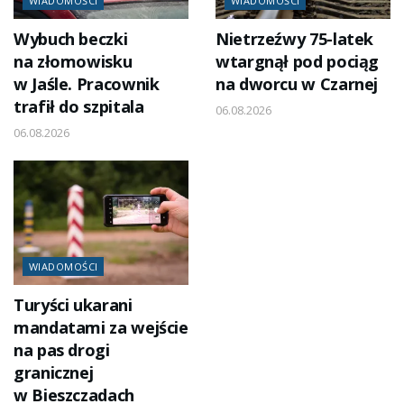
WIADOMOŚCI
WIADOMOŚCI
Wybuch beczki
Nietrzeźwy 75-latek
na złomowisku
wtargnął pod pociąg
w Jaśle. Pracownik
na dworcu w Czarnej
trafił do szpitala
06.08.2026
06.08.2026
WIADOMOŚCI
Turyści ukarani
mandatami za wejście
na pas drogi
granicznej
w Bieszczadach