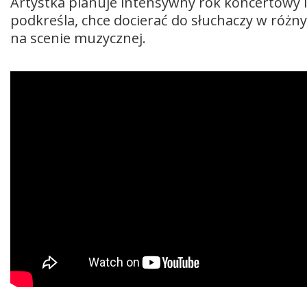
Artystka planuje intensywny rok koncertowy i
podkreśla, chce docierać do słuchaczy w różn
na scenie muzycznej.