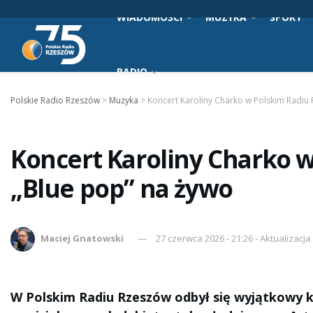
WIADOMOŚCI
MUZYKA
SPORT
RADIO
Polskie Radio Rzeszów
>
Muzyka
>
Koncert Karoliny Charko w Polskim Radiu
Koncert Karoliny Charko 
„Blue pop” na żywo
Maciej Gnatowski
27 czerwca 2026 - 21:26 - Aktualizacja
W Polskim Radiu Rzeszów odbył się wyjątkowy k