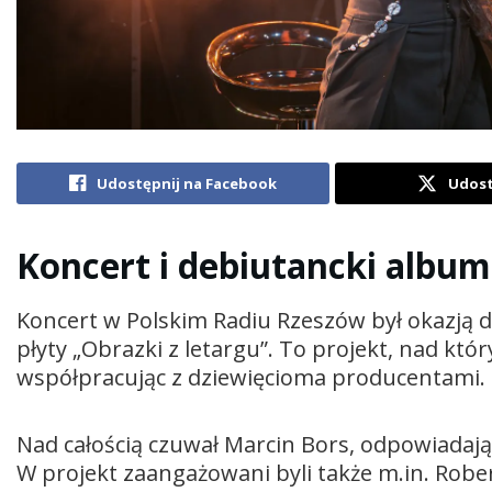
Udostępnij na Facebook
Udost
Koncert i debiutancki album
Koncert w Polskim Radiu Rzeszów był okazją 
płyty „Obrazki z letargu”. To projekt, nad kt
współpracując z dziewięcioma producentami.
Nad całością czuwał
Marcin Bors
, odpowiadają
W projekt zaangażowani byli także m.in.
Rober