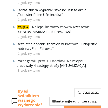
2 godziny temu
Caritas zbiera wyprawki szkolne. Rusza akcja
„Tornister Pełen Uśmiechów”
2 godziny temu
Najlepsi kierowcy znów w Rzeszowie.
ZDJĘCIA
Rusza 35. MARMA Rajd Rzeszowski
2 godziny temu
Bezpłatne badanie znamion w Błażowej. Przyjedzie
mobilna „Fura Zdrowia”
2 godziny temu
Pożar garażu przy ul. Dąbrówki. Na miejscu
pracowały 4 zastępy straży [AKTUALIZACJA]
3 godziny temu
Byłeś
17 222 22 22
świadkiem
ważnego
antena@radio.rzeszow.pl
wydarzenia?