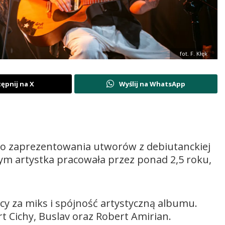
fot. F. Kłęk
ępnij na X
Wyślij na WhatsApp
do zaprezentowania utworów z debiutanckiej
órym artystka pracowała przez ponad 2,5 roku,
cy za miks i spójność artystyczną albumu.
t Cichy
,
Buslav
oraz
Robert Amirian
.