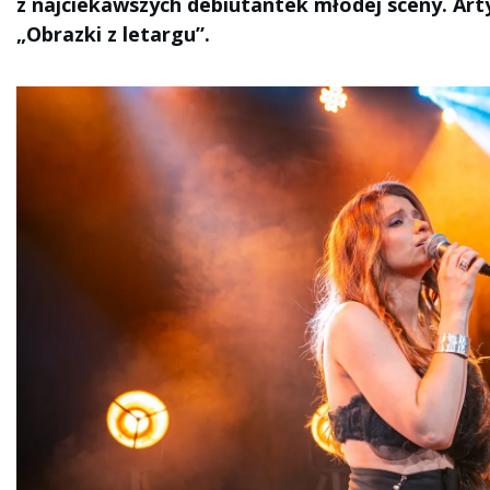
z najciekawszych debiutantek młodej sceny. Ar
„Obrazki z letargu”.