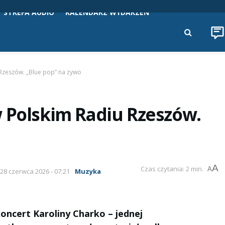
STREFA AUDIO
KALENDARZ WYDARZEŃ
 Rzeszów. „Blue pop” na żywo
w Polskim Radiu Rzeszów.
A
Czas czytania: 2 min.
A
 28 czerwca 2026 - 07:21
Muzyka
oncert Karoliny Charko – jednej