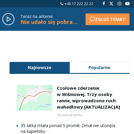
+48 17 222 22 22
Teraz na antenie
ZGŁOŚ TEMAT
Nie udało się pobrać tytułu.
Najnowsze
Popularne
Czołowe zderzenie
w Wiśniowej. Trzy osoby
ranne, wprowadzono ruch
wahadłowy [AKTUALIZACJA]
59 minut temu
35-latka miała ponad 5 promili. Omal nie utonęła
na kąpielisku