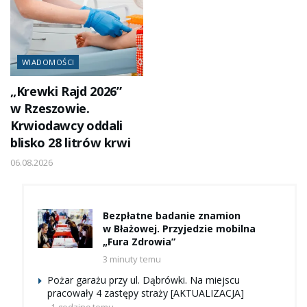
WIADOMOŚCI
„Krewki Rajd 2026”
w Rzeszowie.
Krwiodawcy oddali
blisko 28 litrów krwi
06.08.2026
Bezpłatne badanie znamion
w Błażowej. Przyjedzie mobilna
„Fura Zdrowia”
3 minuty temu
Pożar garażu przy ul. Dąbrówki. Na miejscu
pracowały 4 zastępy straży [AKTUALIZACJA]
1 godzinę temu