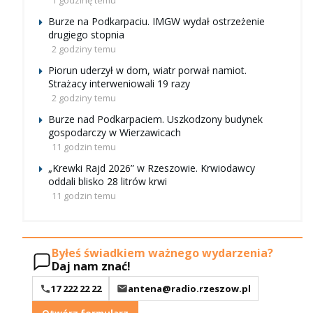
Burze na Podkarpaciu. IMGW wydał ostrzeżenie
drugiego stopnia
2 godziny temu
Piorun uderzył w dom, wiatr porwał namiot.
Strażacy interweniowali 19 razy
2 godziny temu
Burze nad Podkarpaciem. Uszkodzony budynek
gospodarczy w Wierzawicach
11 godzin temu
„Krewki Rajd 2026” w Rzeszowie. Krwiodawcy
oddali blisko 28 litrów krwi
11 godzin temu
Byłeś świadkiem ważnego wydarzenia?
Daj nam znać!
17 222 22 22
antena@radio.rzeszow.pl