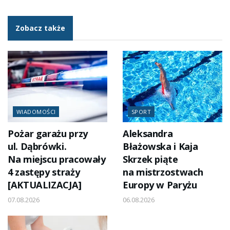
Zobacz także
WIADOMOŚCI
SPORT
Pożar garażu przy
Aleksandra
ul. Dąbrówki.
Błażowska i Kaja
Na miejscu pracowały
Skrzek piąte
4 zastępy straży
na mistrzostwach
[AKTUALIZACJA]
Europy w Paryżu
07.08.2026
06.08.2026