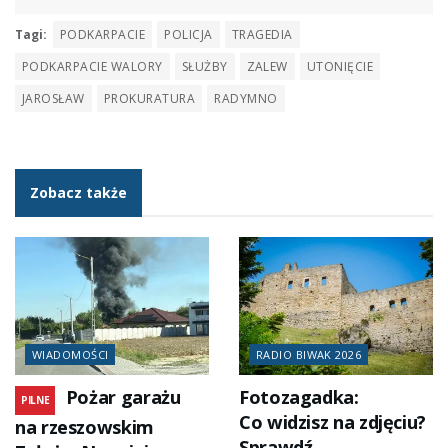
Tagi:
PODKARPACIE
POLICJA
TRAGEDIA
PODKARPACIE WALORY
SŁUŻBY
ZALEW
UTONIĘCIE
JAROSŁAW
PROKURATURA
RADYMNO
Zobacz także
WIADOMOŚCI
RADIO BIWAK 2026
Pożar garażu
Fotozagadka:
PILNE
Co widzisz na zdjęciu?
na rzeszowskim
Sprawdź,