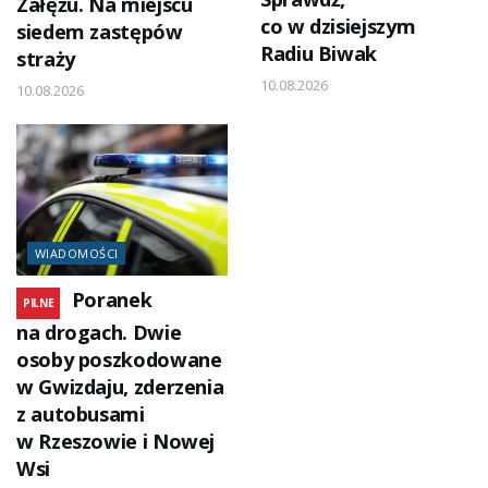
Załężu. Na miejscu
co w dzisiejszym
siedem zastępów
Radiu Biwak
straży
10.08.2026
10.08.2026
WIADOMOŚCI
Poranek
PILNE
na drogach. Dwie
osoby poszkodowane
w Gwizdaju, zderzenia
z autobusami
w Rzeszowie i Nowej
Wsi