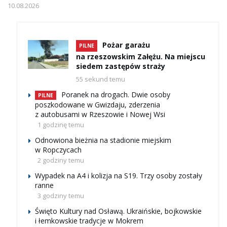
10.08.2026
Pożar garażu
PILNE
na rzeszowskim Załężu. Na miejscu
siedem zastępów straży
55 sekund temu
Poranek na drogach. Dwie osoby
PILNE
poszkodowane w Gwizdaju, zderzenia
z autobusami w Rzeszowie i Nowej Wsi
1 godzinę temu
Odnowiona bieżnia na stadionie miejskim
w Ropczycach
2 godziny temu
Wypadek na A4 i kolizja na S19. Trzy osoby zostały
ranne
3 godziny temu
Święto Kultury nad Osławą. Ukraińskie, bojkowskie
i łemkowskie tradycje w Mokrem