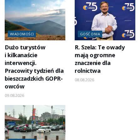
WIADOMOŚCI
GOŚĆ DNIA
Dużo turystów
R. Szela: Te owady
i kilkanaście
mają ogromne
interwencji.
znaczenie dla
Pracowity tydzień dla
rolnictwa
bieszczadzkich GOPR-
08.08.2026
owców
09.08.2026