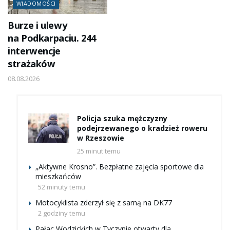
WIADOMOŚCI
Burze i ulewy
na Podkarpaciu. 244
interwencje
strażaków
08.08.2026
Policja szuka mężczyzny
podejrzewanego o kradzież roweru
w Rzeszowie
25 minut temu
„Aktywne Krosno”. Bezpłatne zajęcia sportowe dla
mieszkańców
52 minuty temu
Motocyklista zderzył się z sarną na DK77
2 godziny temu
Pałac Wodzickich w Tyczynie otwarty dla