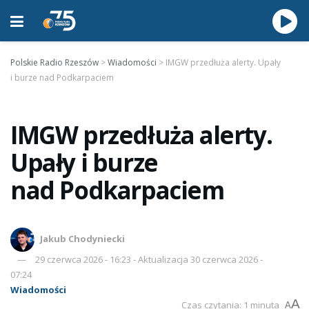
Polskie Radio Rzeszów
>
Wiadomości
>
IMGW przedłuża alerty. Upały
i burze nad Podkarpaciem
IMGW przedłuża alerty.
Upały i burze
nad Podkarpaciem
Jakub Chodyniecki
29 czerwca 2026 - 16:23 - Aktualizacja 30 czerwca 2026 -
07:24
Wiadomości
A
Czas czytania: 1 minuta
A