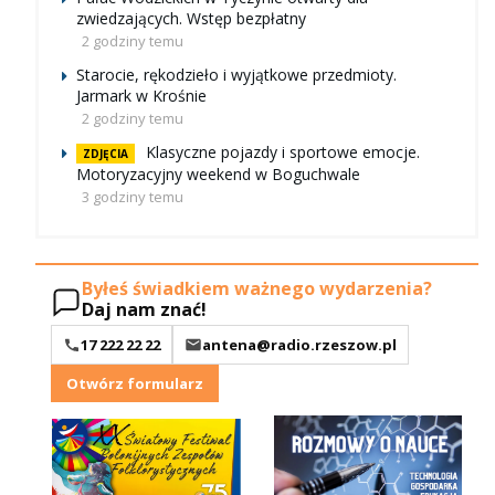
zwiedzających. Wstęp bezpłatny
2 godziny temu
Starocie, rękodzieło i wyjątkowe przedmioty.
Jarmark w Krośnie
2 godziny temu
Klasyczne pojazdy i sportowe emocje.
ZDJĘCIA
Motoryzacyjny weekend w Boguchwale
3 godziny temu
Byłeś świadkiem ważnego wydarzenia?
Daj nam znać!
17 222 22 22
antena@radio.rzeszow.pl
Otwórz formularz