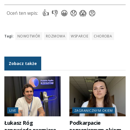
Tagi:
NOWOTWÓR
ROZMOWA
WSPARCIE
CHOROBA
Zobacz także
LIVE
ZAGRANICZNYM OKIEM
Łukasz Róg
Podkarpacie