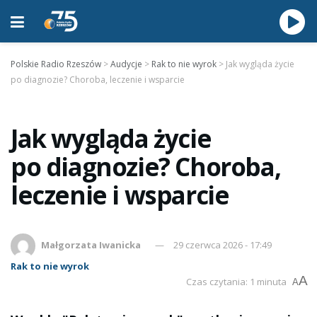
Polskie Radio Rzeszów
>
Audycje
>
Rak to nie wyrok
>
Jak wygląda życie
po diagnozie? Choroba, leczenie i wsparcie
Jak wygląda życie
po diagnozie? Choroba,
leczenie i wsparcie
Małgorzata Iwanicka
29 czerwca 2026 - 17:49
Rak to nie wyrok
A
Czas czytania: 1 minuta
A