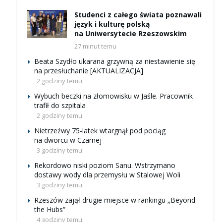
Studenci z całego świata poznawali
język i kulturę polską
na Uniwersytecie Rzeszowskim
27 minut temu
Beata Szydło ukarana grzywną za niestawienie się
na przesłuchanie [AKTUALIZACJA]
2 godziny temu
Wybuch beczki na złomowisku w Jaśle. Pracownik
trafił do szpitala
2 godziny temu
Nietrzeźwy 75-latek wtargnął pod pociąg
na dworcu w Czarnej
3 godziny temu
Rekordowo niski poziom Sanu. Wstrzymano
dostawy wody dla przemysłu w Stalowej Woli
3 godziny temu
Rzeszów zajął drugie miejsce w rankingu „Beyond
the Hubs”
4 godziny temu