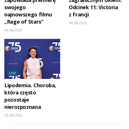
zapowiada premierę
zagranicznym okiem.
swojego
Odcinek 11: Victoria
najnowszego filmu
z Francji
„Rage of Stars”
06.08.2026
06.08.2026
LIVE
Lipodemia. Choroba,
która często
pozostaje
nierozpoznana
03.08.2026