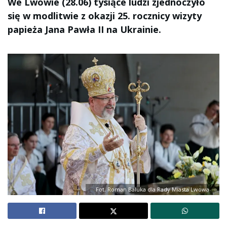
We Lwowie (28.06) tysiące ludzi zjednoczyło
się w modlitwie z okazji 25. rocznicy wizyty
papieża Jana Pawła II na Ukrainie.
Fot. Roman Baluka dla Rady Miasta Lwowa