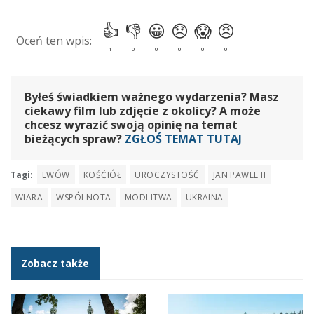
Byłeś świadkiem ważnego wydarzenia? Masz
ciekawy film lub zdjęcie z okolicy? A może
chcesz wyrazić swoją opinię na temat
bieżących spraw?
ZGŁOŚ TEMAT TUTAJ
Tagi:
LWÓW
KOŚĆIÓŁ
UROCZYSTOŚĆ
JAN PAWEL II
WIARA
WSPÓLNOTA
MODLITWA
UKRAINA
Zobacz także