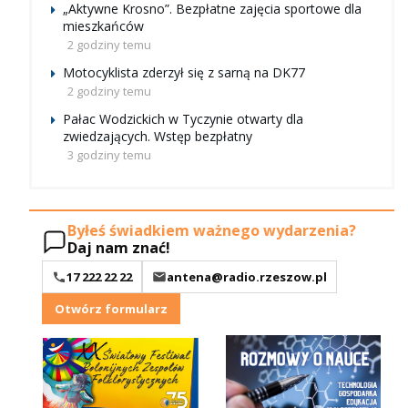
„Aktywne Krosno”. Bezpłatne zajęcia sportowe dla
mieszkańców
2 godziny temu
Motocyklista zderzył się z sarną na DK77
2 godziny temu
Pałac Wodzickich w Tyczynie otwarty dla
zwiedzających. Wstęp bezpłatny
3 godziny temu
Byłeś świadkiem ważnego wydarzenia?
Daj nam znać!
17 222 22 22
antena@radio.rzeszow.pl
Otwórz formularz