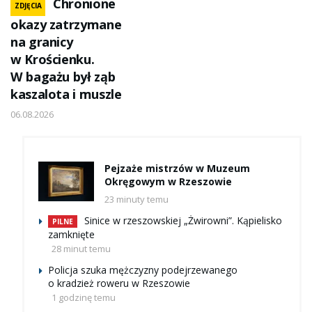
Chronione
ZDJĘCIA
okazy zatrzymane
na granicy
w Krościenku.
W bagażu był ząb
kaszalota i muszle
06.08.2026
Pejzaże mistrzów w Muzeum
Okręgowym w Rzeszowie
23 minuty temu
Sinice w rzeszowskiej „Żwirowni”. Kąpielisko
PILNE
zamknięte
28 minut temu
Policja szuka mężczyzny podejrzewanego
o kradzież roweru w Rzeszowie
1 godzinę temu