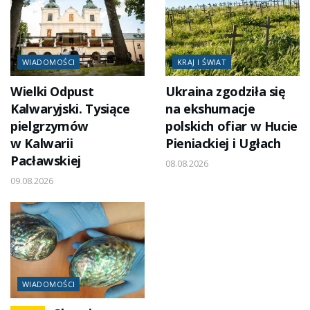
WIADOMOŚCI
KRAJ I ŚWIAT
Wielki Odpust
Ukraina zgodziła się
Kalwaryjski. Tysiące
na ekshumacje
pielgrzymów
polskich ofiar w Hucie
w Kalwarii
Pieniackiej i Ugłach
Pacławskiej
08.08.2026
09.08.2026
WIADOMOŚCI