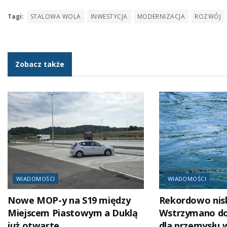
Tagi:
STALOWA WOLA
INWESTYCJA
MODERNIZACJA
ROZWÓJ
Zobacz także
WIADOMOŚCI
WIADOMOŚCI
Nowe MOP-y na S19 między
Rekordowo nisk
Miejscem Piastowym a Duklą
Wstrzymano d
już otwarte
dla przemysłu 