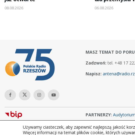
08.08.2026
06.08.2026
MASZ TEMAT DO PORU
Zadzwoń:
tel. +48 17 22
Napisz:
antena@radio.rz
PARTNERZY:
Audytoriu
Używamy ciasteczek, aby zapewnić najlepszą jakość korzy
Copyright © 2026Polskie Radio Rzeszów S.A. w likwidacj. Wszelkie
Więcej informacji na temat plików cookie, których używa