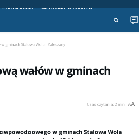
STREFA AUDIO
KALENDARZ WYDARZEŃ
 w gminach Stalowa Wola i Zaleszany
dową wałów w gminach
A
Czas czytania: 2 min.
A
zeciwpowodziowego w gminach Stalowa Wola