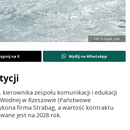
Fot. freepik.com
ępnij na X
Wyślij na WhatsApp
ycji
 kierownika zespołu komunikacji i edukacji
 Wodnej w Rzeszowie (Państwowe
kona firma Strabag, a wartość kontraktu
wane jest na 2028 rok.