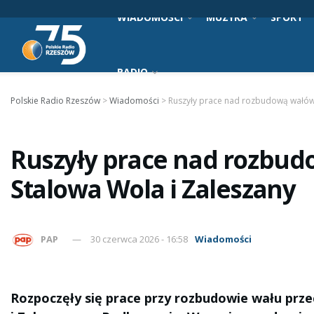
WIADOMOŚCI
MUZYKA
SPORT
RADIO
Polskie Radio Rzeszów
>
Wiadomości
>
Ruszyły prace nad rozbudową wałów
Ruszyły prace nad rozbu
Stalowa Wola i Zaleszany
PAP
30 czerwca 2026 - 16:58
Wiadomości
Rozpoczęły się prace przy rozbudowie wału pr