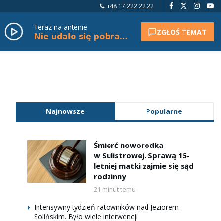
+48 17 222 22 22
Teraz na antenie
ZGŁOŚ TEMAT
Nie udało się pobrać tytułu.
Najnowsze
Popularne
Śmierć noworodka
w Sulistrowej. Sprawą 15-
letniej matki zajmie się sąd
rodzinny
21 minut temu
Intensywny tydzień ratowników nad Jeziorem
Solińskim. Było wiele interwencji