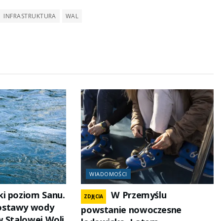
INFRASTRUKTURA
WAL
WIADOMOŚCI
i poziom Sanu.
W Przemyślu
ZDJĘCIA
ostawy wody
powstanie nowoczesne
w Stalowej Woli