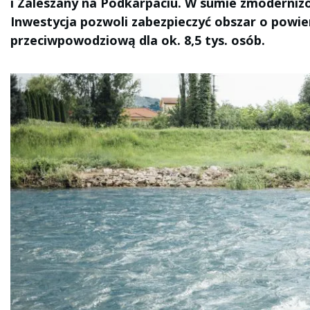
i Zaleszany na Podkarpaciu. W sumie zmoderniz
Inwestycja pozwoli zabezpieczyć obszar o powier
przeciwpowodziową dla ok. 8,5 tys. osób.