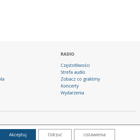
RADIO
Częstotliwości
Strefa audio
la
Zobacz co graliśmy
g
Koncerty
Wydarzenia
Akceptuj
Odrzuć
Ustawienia