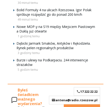
30 minut temu
Bolid Formuły 4 na ulicach Rzeszowa. Igor Polak
spróbuje rozpędzić go do ponad 200 km/h
49 minut temu
Nowe MOP-y na S19 między Miejscem Piastowym
a Duklą już otwarte
1 godzinę temu
Dębicki Jarmark Smaków, Antyków i Rękodzieła.
Rynek pełen regionalnych produktów
3 godziny temu
Burze i ulewy na Podkarpaciu. 244 interwencje
strażaków
5 godzin temu
Byłeś
17 222 22 22
świadkiem
ważnego
antena@radio.rzeszow.pl
wydarzenia?