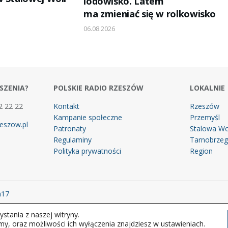
lodowisko. Latem
ma zmieniać się w rolkowisko
06.08.2026
SZENIA?
POLSKIE RADIO RZESZÓW
LOKALNIE
2 22 22
Kontakt
Rzeszów
Kampanie społeczne
Przemyśl
eszow.pl
Patronaty
Stalowa Wo
Regulaminy
Tarnobrze
Polityka prywatności
Region
m17
stania z naszej witryny.
 prawa zastrzeżone.
my, oraz możliwości ich wyłączenia znajdziesz w ustawieniach.