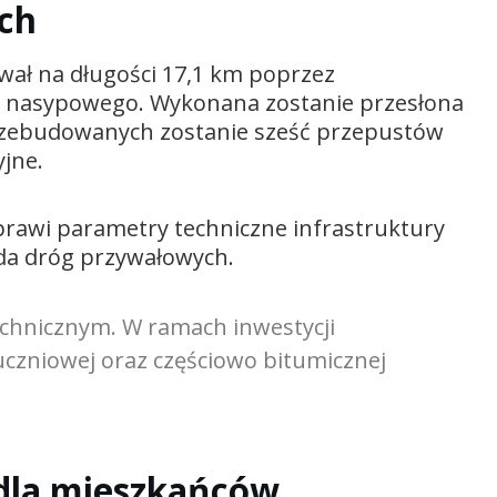
ch
ał na długości 17,1 km poprzez
łu nasypowego. Wykonana zostanie przesłona
 przebudowanych zostanie sześć przepustów
jne.
prawi parametry techniczne infrastruktury
da dróg przywałowych.
technicznym. W ramach inwestycji
czniowej oraz częściowo bitumicznej
 dla mieszkańców