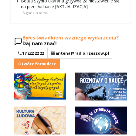
Beata Szydło ukarana grzywną za niestawienie się
na przesłuchanie [AKTUALIZACJA]
6 godzin temu
Byłeś świadkiem ważnego wydarzenia?
Daj nam znać!
17 222 22 22
antena@radio.rzeszow.pl
Otwórz formularz