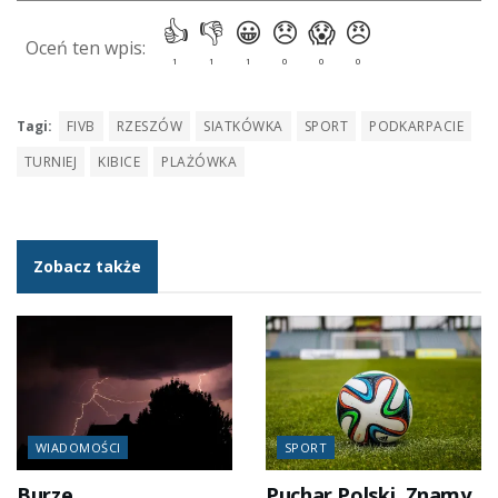
Tagi:
FIVB
RZESZÓW
SIATKÓWKA
SPORT
PODKARPACIE
TURNIEJ
KIBICE
PLAŻÓWKA
Zobacz także
WIADOMOŚCI
SPORT
Burze
Puchar Polski. Znamy