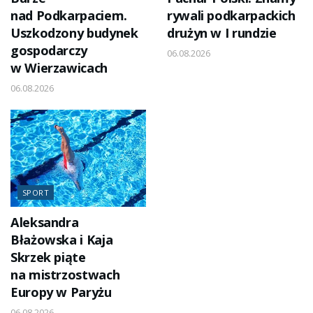
nad Podkarpaciem.
rywali podkarpackich
Uszkodzony budynek
drużyn w I rundzie
gospodarczy
06.08.2026
w Wierzawicach
06.08.2026
SPORT
Aleksandra
Błażowska i Kaja
Skrzek piąte
na mistrzostwach
Europy w Paryżu
06.08.2026